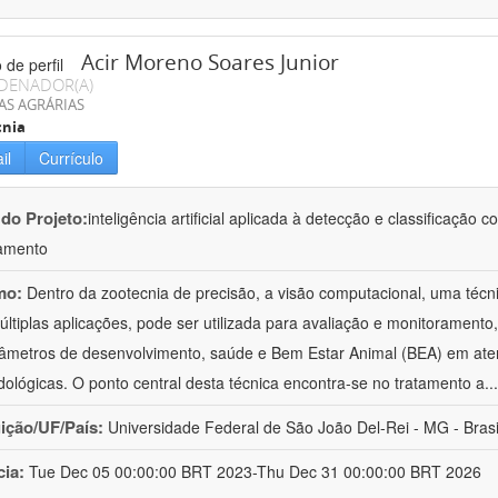
Acir Moreno Soares Junior
DENADOR(A)
AS AGRÁRIAS
cnia
il
Currículo
 do Projeto:
inteligência artificial aplicada à detecção e classificaçã
amento
mo:
Dentro da zootecnia de precisão, a visão computacional, uma técni
ltiplas aplicações, pode ser utilizada para avaliação e monitoramento, 
âmetros de desenvolvimento, saúde e Bem Estar Animal (BEA) em ate
ológicas. O ponto central desta técnica encontra-se no tratamento a
..
uição/UF/País:
Universidade Federal de São João Del-Rei - MG - Brasi
cia:
Tue Dec 05 00:00:00 BRT 2023-Thu Dec 31 00:00:00 BRT 2026