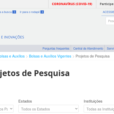
CORONAVÍRUS (COVID-19)
Participe
ra a busca
3
Ir para o rodapé
4
ACESSI
A E INOVAÇÕES
Perguntas frequentes
Central de Atendimento
Serv
olsas e Auxílios
Bolsas e Auxílios Vigentes
Projetos de Pesquisa
jetos de Pesquisa
Estados
Instituições