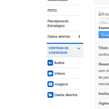
PDTIC
COOR
Planejamento
CIÊNCI
Estratégico
Zoote
E-ma
Dados abertos
Título
CENTRAIS DE
CONTEÚDOS
confin
Áudios
Resu
com mú
Vídeos
de par
mercad
Imagens
Instit
Dados Abertos
Vigên