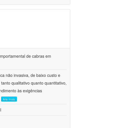
o comportamental de cabras em
ca não invasiva, de baixo custo e
tanto qualitativo quanto quantitativo,
ndimento às exigências
.
leia mais
l