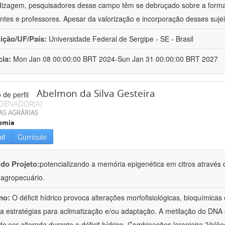
izagem, pesquisadores desse campo têm se debruçado sobre a formaç
ntes e professores. Apesar da valorização e incorporação desses sujei
uição/UF/País:
Universidade Federal de Sergipe - SE - Brasil
cia:
Mon Jan 08 00:00:00 BRT 2024-Sun Jan 31 00:00:00 BRT 2027
Abelmon da Silva Gesteira
DENADOR(A)
AS AGRÁRIAS
omia
il
Currículo
 do Projeto:
potencializando a memória epigenética em citros através d
o agropecuário.
mo:
O déficit hídrico provoca alterações morfofisiológicas, bioquímica
 a estratégias para aclimatização e/ou adaptação. A metilação do DNA 
o ser alterada durante o déficit hídrico. Combinações laranjeira 'Valên