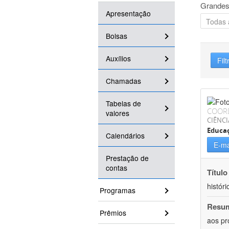
Grandes
Apresentação
Bolsas
Auxílios
Filt
Chamadas
Tabelas de
COOR
valores
CIÊNC
Educa
Calendários
E-ma
Prestação de
contas
Título
históri
Programas
Resu
Prêmios
aos pr