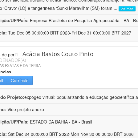
ro 'Cravo' (LC) e tangerineira 'Sunki Maravilha' (SM) foram
...
leia mais
uição/UF/País:
Empresa Brasileira de Pesquisa Agropecuária - BA - Bra
cia:
Tue Dec 05 00:00:00 BRT 2023-Fri Dec 31 00:00:00 BRT 2027
Acácia Bastos Couto Pinto
DENADOR(A)
AS EXATAS E DA TERRA
ncias
il
Currículo
 do Projeto:
expogeo virtual: popularizando a educação geocientífica a
mo:
Vide projeto anexo
uição/UF/País:
ESTADO DA BAHIA - BA - Brasil
cia:
Sat Dec 24 00:00:00 BRT 2022-Mon Nov 30 00:00:00 BRT 2026