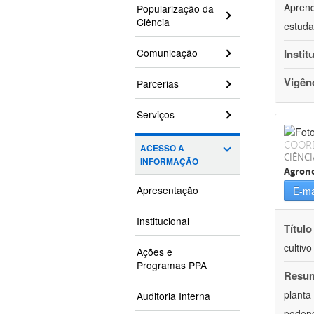
Aprend
Popularização da
Ciência
estuda
Comunicação
Instit
Vigên
Parcerias
Serviços
COOR
ACESSO À
CIÊNCI
INFORMAÇÃO
Agron
Apresentação
E-ma
Institucional
Título
cultiv
Ações e
Programas PPA
Resu
planta
Auditoria Interna
podend