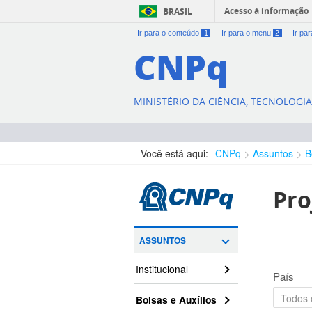
Acesso à informação
BRASIL
Ir para o conteúdo
1
Ir para o menu
2
Ir pa
CNPq
MINISTÉRIO DA CIÊNCIA, TECNOLOGI
Você está aqui:
CNPq
Assuntos
B
Pro
ASSUNTOS
Institucional
País
Bolsas e Auxílios