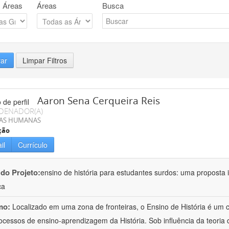
 Áreas
Áreas
Busca
rar
Limpar Filtros
Aaron Sena Cerqueira Reis
DENADOR(A)
IAS HUMANAS
ção
il
Currículo
 do Projeto:
ensino de história para estudantes surdos: uma proposta i
ca
mo:
Localizado em uma zona de fronteiras, o Ensino de História é um
ocessos de ensino-aprendizagem da História. Sob influência da teoria d