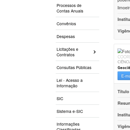
Processos de
limoei
Contas Anuais
Instit
Convênios
Vigên
Despesas
Licitações e
Contratos
COOR
CIÊNCI
Consultas Públicas
Geociê
E-ma
Lei - Acesso a
Informação
Título
SIC
Resu
Sistema e-SIC
Instit
Informações
Vigên
Classificadas