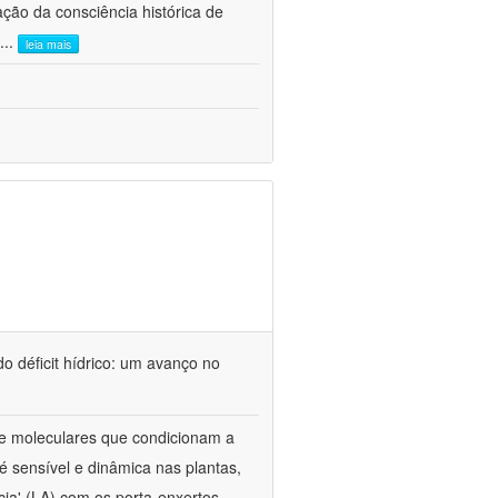
ão da consciência histórica de
...
leia mais
o déficit hídrico: um avanço no
s e moleculares que condicionam a
é sensível e dinâmica nas plantas,
cia' (LA) com os porta-enxertos