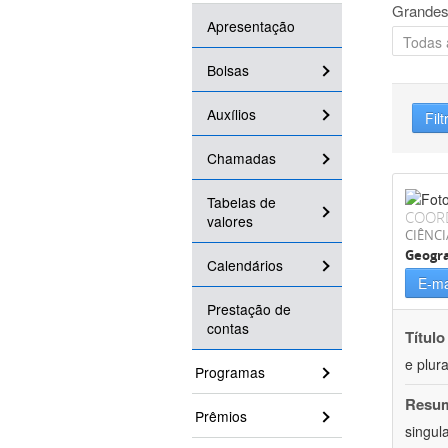
Grandes
Apresentação
Bolsas
Auxílios
Filt
Chamadas
Tabelas de
COOR
valores
CIÊNC
Geogra
Calendários
E-ma
Prestação de
contas
Título
e plur
Programas
Resu
Prêmios
singul