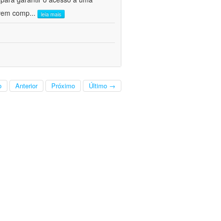
olvem comp
...
leia mais
o
Anterior
Próximo
Último →