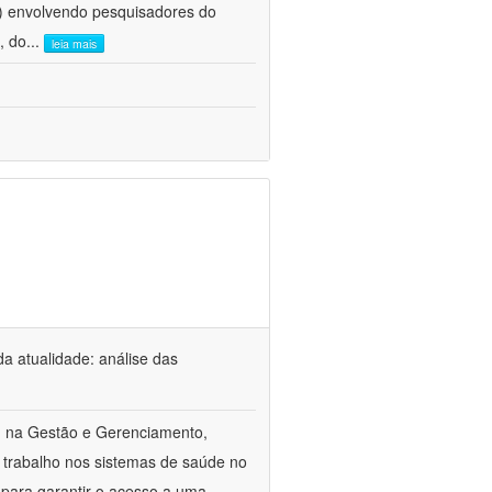
e) envolvendo pesquisadores do
, do
...
leia mais
a atualidade: análise das
m na Gestão e Gerenciamento,
 trabalho nos sistemas de saúde no
 para garantir o acesso a uma