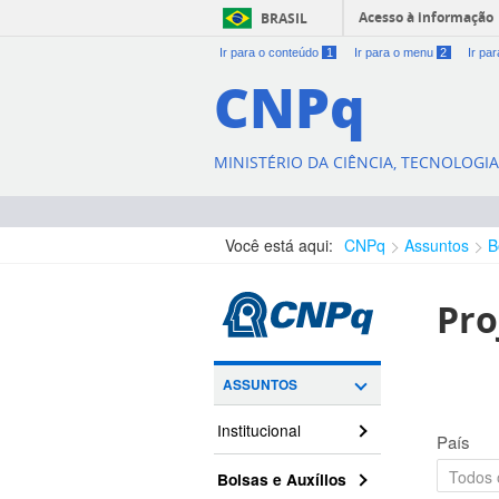
Acesso à informação
BRASIL
Ir para o conteúdo
1
Ir para o menu
2
Ir pa
CNPq
MINISTÉRIO DA CIÊNCIA, TECNOLOGI
Você está aqui:
CNPq
Assuntos
B
Pro
ASSUNTOS
Institucional
País
Bolsas e Auxílios