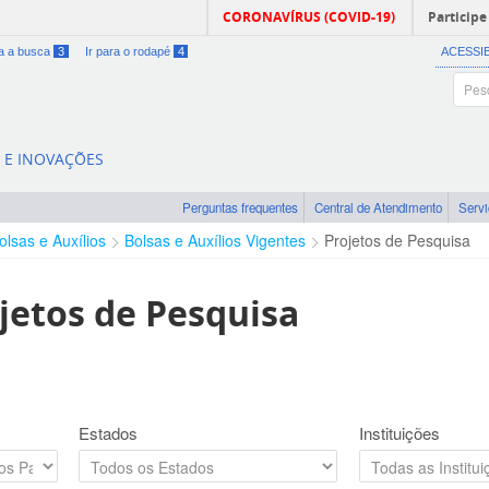
CORONAVÍRUS (COVID-19)
Participe
ra a busca
3
Ir para o rodapé
4
ACESSI
A E INOVAÇÕES
Perguntas frequentes
Central de Atendimento
Serv
olsas e Auxílios
Bolsas e Auxílios Vigentes
Projetos de Pesquisa
jetos de Pesquisa
Estados
Instituições