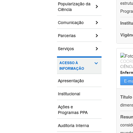
estrut
Popularização da
Ciência
Progra
Comunicação
Instit
Vigên
Parcerias
Serviços
COOR
ACESSO À
CIÊNCI
INFORMAÇÃO
Enfer
Apresentação
E-ma
Institucional
Título
dimens
Ações e
Programas PPA
Resu
consid
Auditoria Interna
mundo.