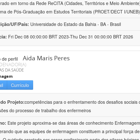
urado em torno da Rede ReCITA (Cidades, Territórios e Meio Ambient
ma de Pós-Graduação em Estudos Territoriais (PROET/DECT I/UNEB)
uição/UF/País:
Universidade do Estado da Bahia - BA - Brasil
cia:
Fri Dec 08 00:00:00 BRT 2023-Thu Dec 31 00:00:00 BRT 2026
Aida Maris Peres
DENADOR(A)
AS DA SAÚDE
magem
il
Currículo
 do Projeto:
competências para o enfrentamento dos desafios sociais d
ões do processo de trabalho dos enfermeiros
mo:
Este projeto aproxima-se das áreas de conhecimento Enfermage
erando que as equipes de enfermagem constituem a principal força de
 O cuidado prestado por esses profissionais parte dos pilares básicos