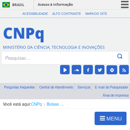
Acesso à informação
BRASIL
CORONAVÍRUS (COVID-19)
ACESSIBILIDADE
ALTO CONTRASTE
MAPA DO SITE
Participe
CNPq
Serviços
Legislação
MINISTÉRIO DA CIÊNCIA, TECNOLOGIA E INOVAÇÕES
Canais
Perguntas frequentes
Central de Atendimento
Serviços
E-mail do Pesquisador
Área de imprensa
Você está aqui:
CNPq
Bolsas e Auxílios Vigentes
Projetos de Pesquisa
MENU