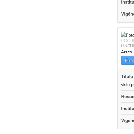
Instit
Vigên
COOR
LINGÜÍ
Artes
E-ma
Título
visto 
Resu
Instit
Vigên