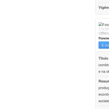
Vigên
COOR
CIÊNCI
Fisiot
E-ma
Título
combin
e na o
Resu
produç
econôm
sociai