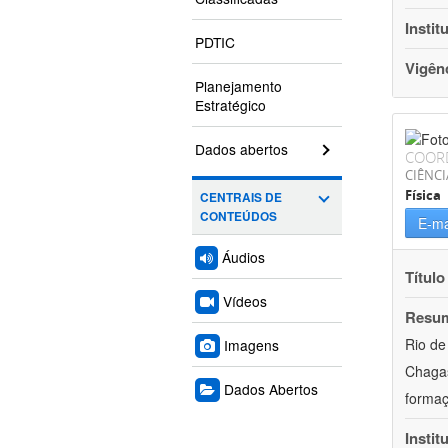
Instit
PDTIC
Vigên
Planejamento
Estratégico
Dados abertos
COOR
CIÊNCI
Física
CENTRAIS DE
CONTEÚDOS
E-ma
Áudios
Título
Vídeos
Resu
Rio de
Imagens
Chagas
Dados Abertos
formaç
Instit