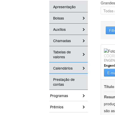
Grandes
Apresentação
Bolsas
Auxílios
Filt
Chamadas
Tabelas de
COOR
valores
ENGEN
Engenh
Calendários
E-ma
Prestação de
contas
Título
Programas
Resu
produç
Prêmios
são as