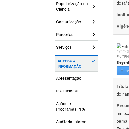
desafi
Popularização da
Ciência
Instit
Comunicação
Vigên
Parcerias
Serviços
COOR
ENGEN
ACESSO À
Engenh
INFORMAÇÃO
E-ma
Apresentação
Título
Institucional
de nan
Ações e
Resu
Programas PPA
nanopa
perna 
Auditoria Interna
Esta d