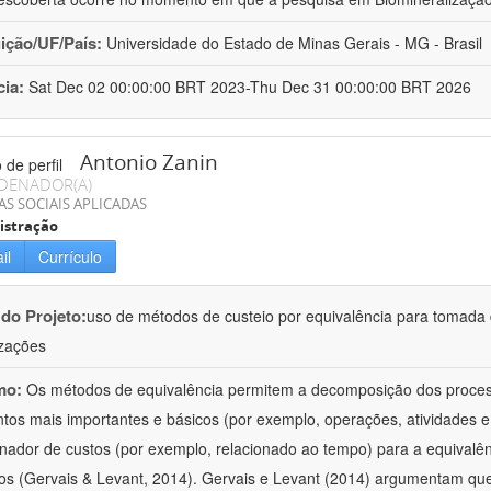
uição/UF/País:
Universidade do Estado de Minas Gerais - MG - Brasil
cia:
Sat Dec 02 00:00:00 BRT 2023-Thu Dec 31 00:00:00 BRT 2026
Antonio Zanin
DENADOR(A)
AS SOCIAIS APLICADAS
istração
il
Currículo
 do Projeto:
uso de métodos de custeio por equivalência para tomada
zações
mo:
Os métodos de equivalência permitem a decomposição dos proce
tos mais importantes e básicos (por exemplo, operações, atividades e
onador de custos (por exemplo, relacionado ao tempo) para a equivalê
os (Gervais & Levant, 2014). Gervais e Levant (2014) argumentam qu