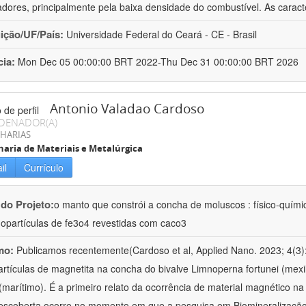
adores, principalmente pela baixa densidade do combustível. As caracte
uição/UF/País:
Universidade Federal do Ceará - CE - Brasil
cia:
Mon Dec 05 00:00:00 BRT 2022-Thu Dec 31 00:00:00 BRT 2026
Antonio Valadao Cardoso
DENADOR(A)
HARIAS
aria de Materiais e Metalúrgica
il
Currículo
 do Projeto:
o manto que constrói a concha de moluscos : físico-quími
opartículas de fe3o4 revestidas com caco3
mo:
Publicamos recentemente(Cardoso et al, Applied Nano. 2023; 4(3)
rtículas de magnetita na concha do bivalve Limnoperna fortunei (mexi
(marítimo). É a primeiro relato da ocorrência de material magnético n
escoberta ocorre no momento em que a pesquisa em Biomineralização