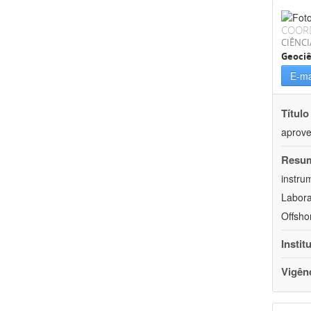
COOR
CIÊNCI
Geociê
E-ma
Título
aprove
Resu
instru
Labora
Offsho
Instit
Vigên