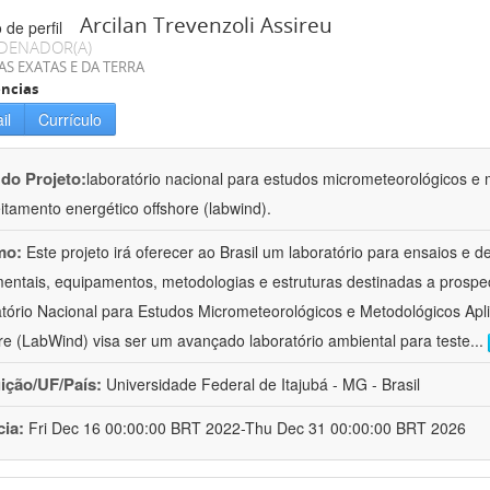
Arcilan Trevenzoli Assireu
DENADOR(A)
AS EXATAS E DA TERRA
ncias
il
Currículo
 do Projeto:
laboratório nacional para estudos micrometeorológicos e 
itamento energético offshore (labwind).
mo:
Este projeto irá oferecer ao Brasil um laboratório para ensaios e 
mentais, equipamentos, metodologias e estruturas destinadas a prospec
tório Nacional para Estudos Micrometeorológicos e Metodológicos Apl
re (LabWind) visa ser um avançado laboratório ambiental para teste
...
uição/UF/País:
Universidade Federal de Itajubá - MG - Brasil
cia:
Fri Dec 16 00:00:00 BRT 2022-Thu Dec 31 00:00:00 BRT 2026