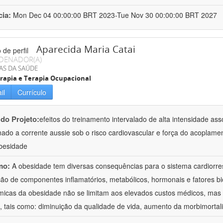
cia:
Mon Dec 04 00:00:00 BRT 2023-Tue Nov 30 00:00:00 BRT 2027
Aparecida Maria Catai
DENADOR(A)
AS DA SAÚDE
erapia e Terapia Ocupacional
il
Currículo
 do Projeto:
efeitos do treinamento intervalado de alta intensidade as
ado a corrente aussie sob o risco cardiovascular e força do acoplamen
besidade
mo:
A obesidade tem diversas consequências para o sistema cardiorre
ão de componentes inflamatórios, metabólicos, hormonais e fatores bi
icas da obesidade não se limitam aos elevados custos médicos, mas 
s, tais como: diminuição da qualidade de vida, aumento da morbimortali