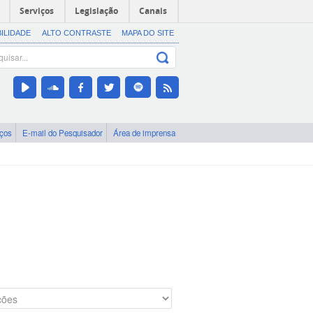
Serviços
Legislação
Canais
BILIDADE
ALTO CONTRASTE
MAPA DO SITE
iços
E-mail do Pesquisador
Área de imprensa