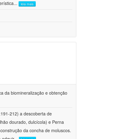
rística
...
leia mais
ca da biomineralização e obtenção
:191-212) a descoberta de
lhão dourado, dulcícola) e Perna
a construção da concha de moluscos.
 adquir
...