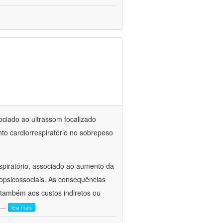
sociado ao ultrassom focalizado
to cardiorrespiratório no sobrepeso
spiratório, associado ao aumento da
opsicossociais. As consequências
também aos custos indiretos ou
...
leia mais