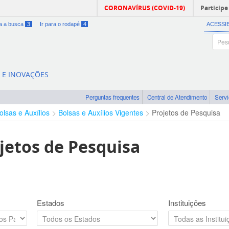
CORONAVÍRUS (COVID-19)
Participe
ra a busca
3
Ir para o rodapé
4
ACESSI
A E INOVAÇÕES
Perguntas frequentes
Central de Atendimento
Serv
olsas e Auxílios
Bolsas e Auxílios Vigentes
Projetos de Pesquisa
jetos de Pesquisa
Estados
Instituições