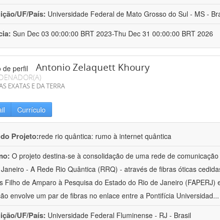
uição/UF/País:
Universidade Federal de Mato Grosso do Sul - MS - Bra
cia:
Sun Dec 03 00:00:00 BRT 2023-Thu Dec 31 00:00:00 BRT 2026
Antonio Zelaquett Khoury
DENADOR(A)
AS EXATAS E DA TERRA
il
Currículo
 do Projeto:
rede rio quântica: rumo à internet quântica
mo:
O projeto destina-se à consolidação de uma rede de comunicação 
 Janeiro - A Rede Rio Quântica (RRQ) - através de fibras óticas cedi
 Filho de Amparo à Pesquisa do Estado do Rio de Janeiro (FAPERJ) e
ão envolve um par de fibras no enlace entre a Pontifícia Universidad
..
uição/UF/País:
Universidade Federal Fluminense - RJ - Brasil