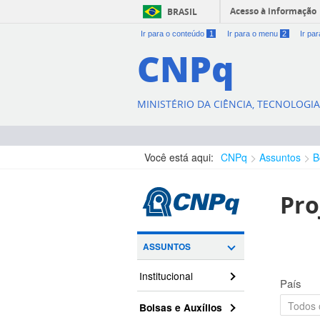
Acesso à informação
BRASIL
Ir para o conteúdo
1
Ir para o menu
2
Ir pa
CNPq
MINISTÉRIO DA CIÊNCIA, TECNOLOGI
Você está aqui:
CNPq
Assuntos
B
Pro
ASSUNTOS
Institucional
País
Bolsas e Auxílios