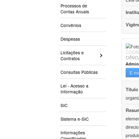
Processos de
Contas Anuais
Instit
Vigên
Convênios
Despesas
COOR
Licitações e
CIÊNCI
Contratos
Admin
Consultas Públicas
E-ma
Lei - Acesso a
Título
Informação
organi
SIC
Resu
elemen
Sistema e-SIC
direci
Informações
produt
Classificadas