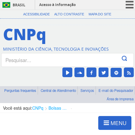
Acesso à informação
BRASIL
CORONAVÍRUS (COVID-19)
ACESSIBILIDADE
ALTO CONTRASTE
MAPA DO SITE
Participe
CNPq
Serviços
Legislação
MINISTÉRIO DA CIÊNCIA, TECNOLOGIA E INOVAÇÕES
Canais
Perguntas frequentes
Central de Atendimento
Serviços
E-mail do Pesquisador
Área de imprensa
Você está aqui:
CNPq
Bolsas e Auxílios Vigentes
Projetos de Pesquisa
MENU