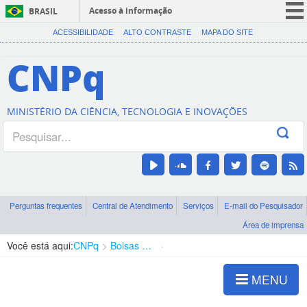
Acesso à informação
BRASIL
CORONAVÍRUS (COVID-19)
ACESSIBILIDADE
ALTO CONTRASTE
MAPA DO SITE
Participe
CNPq
Serviços
Legislação
MINISTÉRIO DA CIÊNCIA, TECNOLOGIA E INOVAÇÕES
Canais
Perguntas frequentes
Central de Atendimento
Serviços
E-mail do Pesquisador
Área de imprensa
Você está aqui:
CNPq
Bolsas e Auxílios Vigentes
Projetos de Pesquisa
MENU