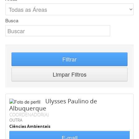
Busca
Filtrar
Limpar Filtros
Ulysses Paulino de
Albuquerque
COORDENADOR(A)
OUTRA
Ciências Ambientais
E-mail