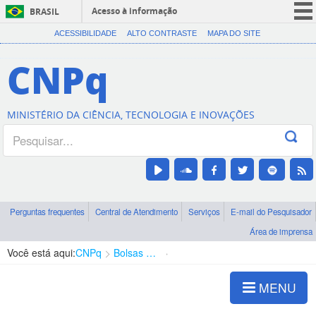
Acesso à informação
BRASIL
CORONAVÍRUS (COVID-19)
ACESSIBILIDADE
ALTO CONTRASTE
MAPA DO SITE
Participe
CNPq
Serviços
Legislação
MINISTÉRIO DA CIÊNCIA, TECNOLOGIA E INOVAÇÕES
Canais
Perguntas frequentes
Central de Atendimento
Serviços
E-mail do Pesquisador
Área de imprensa
Você está aqui:
CNPq
Bolsas e Auxílios Vigentes
Projetos de Pesquisa
MENU