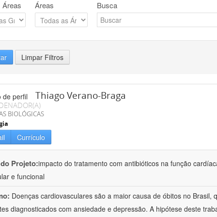
 Áreas
Áreas
Busca
rar
Limpar Filtros
Thiago Verano-Braga
DENADOR(A)
AS BIOLÓGICAS
gia
il
Currículo
 do Projeto:
impacto do tratamento com antibióticos na função cardía
lar e funcional
mo:
Doenças cardiovasculares são a maior causa de óbitos no Brasil,
tes diagnosticados com ansiedade e depressão. A hipótese deste trabal