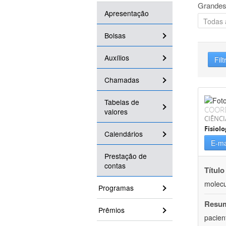
Grandes
Apresentação
Bolsas
Auxílios
Filt
Chamadas
Tabelas de
COOR
valores
CIÊNCI
Fisiolo
Calendários
E-ma
Prestação de
contas
Título
molecu
Programas
Resu
Prêmios
pacien