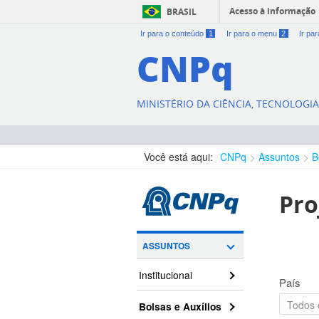
Acesso à informação
BRASIL
Ir para o conteúdo
1
Ir para o menu
2
Ir pa
CNPq
MINISTÉRIO DA CIÊNCIA, TECNOLOGI
Você está aqui:
CNPq
Assuntos
B
Pro
ASSUNTOS
Institucional
País
Bolsas e Auxílios