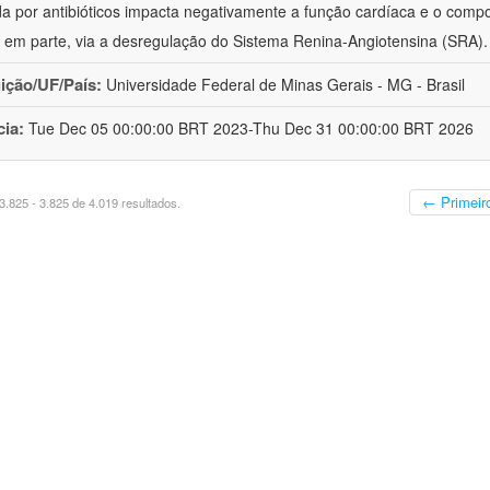
da por antibióticos impacta negativamente a função cardíaca e o comp
em parte, via a desregulação do Sistema Renina-Angiotensina (SRA)
uição/UF/País:
Universidade Federal de Minas Gerais - MG - Brasil
cia:
Tue Dec 05 00:00:00 BRT 2023-Thu Dec 31 00:00:00 BRT 2026
← Primeir
.825 - 3.825 de 4.019 resultados.