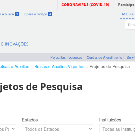
CORONAVÍRUS (COVID-19)
Participe
ra a busca
3
Ir para o rodapé
4
ACESSI
A E INOVAÇÕES
Perguntas frequentes
Central de Atendimento
Serv
olsas e Auxílios
Bolsas e Auxílios Vigentes
Projetos de Pesquisa
jetos de Pesquisa
Estados
Instituições