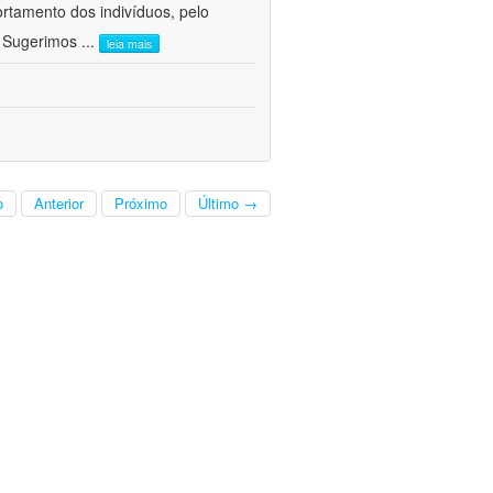
ortamento dos indivíduos, pelo
. Sugerimos
...
leia mais
o
Anterior
Próximo
Último →