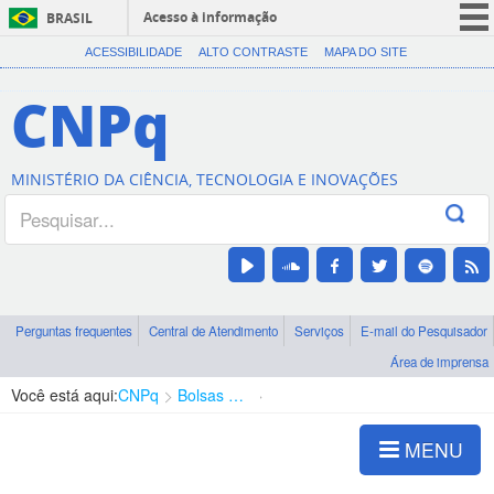
Acesso à informação
BRASIL
CORONAVÍRUS (COVID-19)
ACESSIBILIDADE
ALTO CONTRASTE
MAPA DO SITE
Participe
CNPq
Serviços
Legislação
MINISTÉRIO DA CIÊNCIA, TECNOLOGIA E INOVAÇÕES
Canais
Perguntas frequentes
Central de Atendimento
Serviços
E-mail do Pesquisador
Área de imprensa
Você está aqui:
CNPq
Bolsas e Auxílios Vigentes
Projetos de Pesquisa
MENU