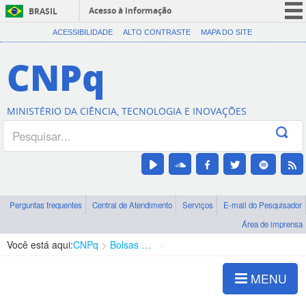
Acesso à informação
BRASIL
CORONAVÍRUS (COVID-19)
ACESSIBILIDADE
ALTO CONTRASTE
MAPA DO SITE
Participe
CNPq
Serviços
Legislação
MINISTÉRIO DA CIÊNCIA, TECNOLOGIA E INOVAÇÕES
Canais
Perguntas frequentes
Central de Atendimento
Serviços
E-mail do Pesquisador
Área de imprensa
Você está aqui:
CNPq
Bolsas e Auxílios Vigentes
Projetos de Pesquisa
MENU