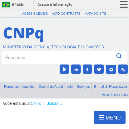
Acesso à informação
BRASIL
CORONAVÍRUS (COVID-19)
ACESSIBILIDADE
ALTO CONTRASTE
MAPA DO SITE
Participe
CNPq
Serviços
Legislação
MINISTÉRIO DA CIÊNCIA, TECNOLOGIA E INOVAÇÕES
Canais
Perguntas frequentes
Central de Atendimento
Serviços
E-mail do Pesquisador
Área de imprensa
Você está aqui:
CNPq
Bolsas e Auxílios Vigentes
Projetos de Pesquisa
MENU