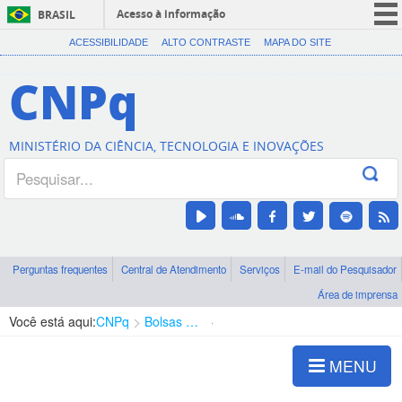
Acesso à informação
BRASIL
CORONAVÍRUS (COVID-19)
ACESSIBILIDADE
ALTO CONTRASTE
MAPA DO SITE
Participe
CNPq
Serviços
Legislação
MINISTÉRIO DA CIÊNCIA, TECNOLOGIA E INOVAÇÕES
Canais
Perguntas frequentes
Central de Atendimento
Serviços
E-mail do Pesquisador
Área de imprensa
Você está aqui:
CNPq
Bolsas e Auxílios Vigentes
Projetos de Pesquisa
MENU