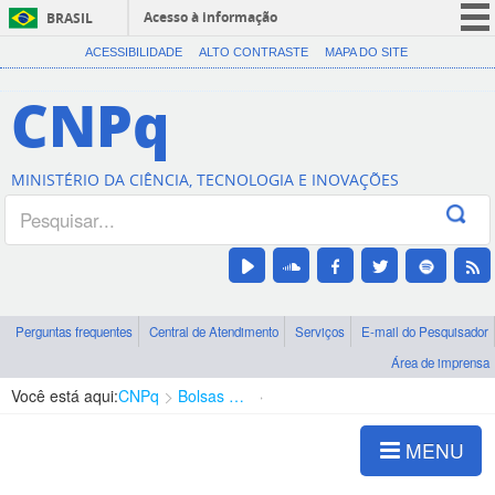
Acesso à informação
BRASIL
CORONAVÍRUS (COVID-19)
ACESSIBILIDADE
ALTO CONTRASTE
MAPA DO SITE
Participe
CNPq
Serviços
Legislação
MINISTÉRIO DA CIÊNCIA, TECNOLOGIA E INOVAÇÕES
Canais
Perguntas frequentes
Central de Atendimento
Serviços
E-mail do Pesquisador
Área de imprensa
Você está aqui:
CNPq
Bolsas e Auxílios Vigentes
Projetos de Pesquisa
MENU