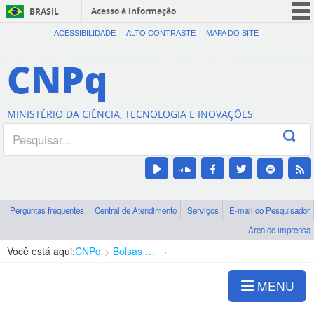
Acesso à informação
BRASIL
CORONAVÍRUS (COVID-19)
ACESSIBILIDADE
ALTO CONTRASTE
MAPA DO SITE
Participe
CNPq
Serviços
Legislação
MINISTÉRIO DA CIÊNCIA, TECNOLOGIA E INOVAÇÕES
Canais
Perguntas frequentes
Central de Atendimento
Serviços
E-mail do Pesquisador
Área de imprensa
Você está aqui:
CNPq
Bolsas e Auxílios Vigentes
Projetos de Pesquisa
MENU