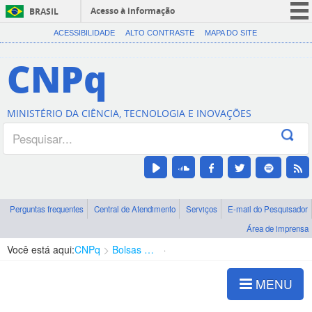
Acesso à informação
BRASIL
CORONAVÍRUS (COVID-19)
ACESSIBILIDADE
ALTO CONTRASTE
MAPA DO SITE
Participe
CNPq
Serviços
Legislação
MINISTÉRIO DA CIÊNCIA, TECNOLOGIA E INOVAÇÕES
Canais
Perguntas frequentes
Central de Atendimento
Serviços
E-mail do Pesquisador
Área de imprensa
Você está aqui:
CNPq
Bolsas e Auxílios Vigentes
Projetos de Pesquisa
MENU