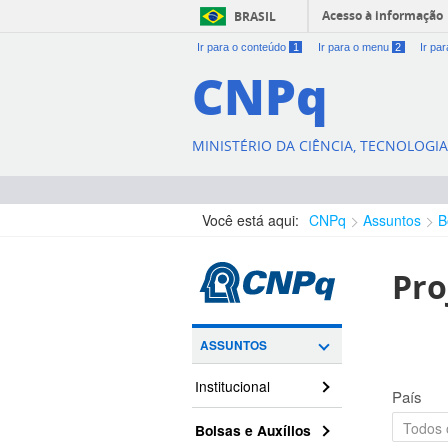
Acesso à informação
BRASIL
Ir para o conteúdo
1
Ir para o menu
2
Ir pa
CNPq
MINISTÉRIO DA CIÊNCIA, TECNOLOGI
Você está aqui:
CNPq
Assuntos
B
Pro
ASSUNTOS
Institucional
País
Bolsas e Auxílios