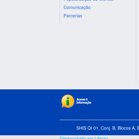
Comunicação
Parcerias
SHIS QI 01, Conj. B, Blocos A, 
Desenvolvido em Liferay