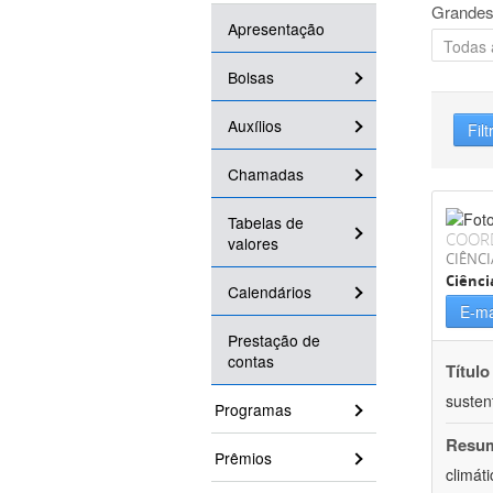
Grandes
Apresentação
Bolsas
Auxílios
Filt
Chamadas
Tabelas de
COOR
valores
CIÊNCI
Ciênci
Calendários
E-ma
Prestação de
contas
Título
susten
Programas
Resu
Prêmios
climát