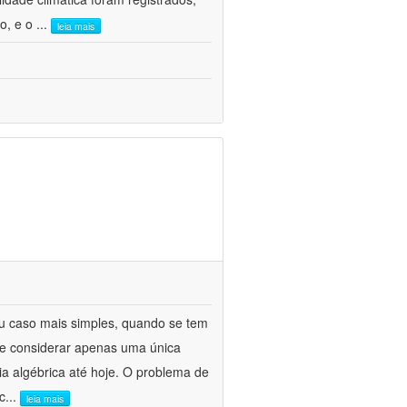
o, e o
...
leia mais
eu caso mais simples, quando se tem
de considerar apenas uma única
a algébrica até hoje. O problema de
c
...
leia mais