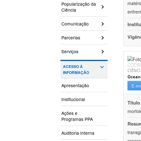
matéri
Popularização da
Ciência
enfren
Comunicação
Instit
Vigên
Parcerias
Serviços
COOR
ACESSO À
CIÊNCI
INFORMAÇÃO
Ocean
Apresentação
E-ma
Institucional
Título
morfol
Ações e
Programas PPA
Resu
transg
Auditoria Interna
proces