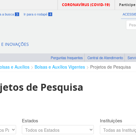
CORONAVÍRUS (COVID-19)
Participe
ra a busca
3
Ir para o rodapé
4
ACESSI
A E INOVAÇÕES
Perguntas frequentes
Central de Atendimento
Serv
olsas e Auxílios
Bolsas e Auxílios Vigentes
Projetos de Pesquisa
jetos de Pesquisa
Estados
Instituições