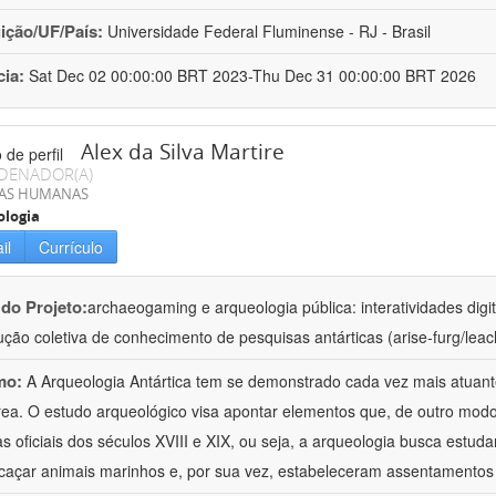
uição/UF/País:
Universidade Federal Fluminense - RJ - Brasil
cia:
Sat Dec 02 00:00:00 BRT 2023-Thu Dec 31 00:00:00 BRT 2026
Alex da Silva Martire
DENADOR(A)
IAS HUMANAS
ologia
il
Currículo
 do Projeto:
archaeogaming e arqueologia pública: interatividades di
ução coletiva de conhecimento de pesquisas antárticas (arise-furg/leac
mo:
A Arqueologia Antártica tem se demonstrado cada vez mais atuant
rea. O estudo arqueológico visa apontar elementos que, de outro mod
as oficiais dos séculos XVIII e XIX, ou seja, a arqueologia busca est
caçar animais marinhos e, por sua vez, estabeleceram assentamentos