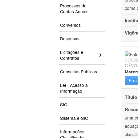
Processos de
como p
Contas Anuais
Instit
Convênios
Vigên
Despesas
Licitações e
Contratos
COOR
CIÊNCI
Consultas Públicas
Matem
E-ma
Lei - Acesso a
Informação
Título
SIC
Resu
uma eq
Sistema e-SIC
equaçã
Informações
classi
Classificadas