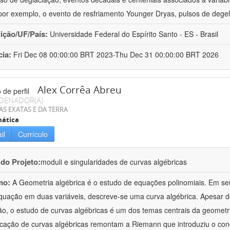
or exemplo, o evento de resfriamento Younger Dryas, pulsos de degel
uição/UF/País:
Universidade Federal do Espírito Santo - ES - Brasil
cia:
Fri Dec 08 00:00:00 BRT 2023-Thu Dec 31 00:00:00 BRT 2026
Alex Corrêa Abreu
DENADOR(A)
AS EXATAS E DA TERRA
ática
il
Currículo
 do Projeto:
moduli e singularidades de curvas algébricas
mo:
A Geometria algébrica é o estudo de equações polinomiais. Em s
uação em duas variáveis, descreve-se uma curva algébrica. Apesar 
o, o estudo de curvas algébricas é um dos temas centrais da geometri
ficação de curvas algébricas remontam a Riemann que introduziu o con