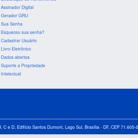
Assinador Digital
Gerador GRU
Sua Senha
Esqueceu sua senha?
Cadastrar Usuário
Livro Eletrônico
Dados abertos
Suporte a Propriedade
Intelectual
B, C e D, Edifício Santos Dumont, Lago Sul, Brasília - DF, CEP 71.60