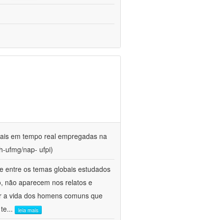
gitais em tempo real empregadas na
h-ufmg/nap- ufpi)
e entre os temas globais estudados
o, não aparecem nos relatos e
udar a vida dos homens comuns que
 te
...
leia mais