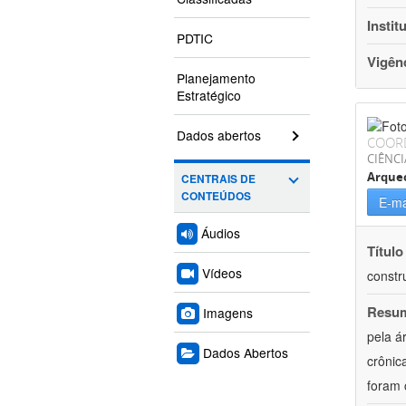
Instit
PDTIC
Vigên
Planejamento
Estratégico
Dados abertos
COOR
CIÊNC
Arque
CENTRAIS DE
CONTEÚDOS
E-ma
Áudios
Título
Vídeos
constr
Resu
Imagens
pela á
Dados Abertos
crônic
foram 