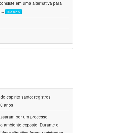
consiste em uma alternativa para
,
...
leia mais
o espirito santo: registros
00 anos
 passaram por um processo
 o ambiente exposto. Durante o
idade climática foram registrados,