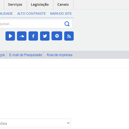
Serviços
Legislação
Canais
BILIDADE
ALTO CONTRASTE
MAPA DO SITE
iços
E-mail do Pesquisador
Área de imprensa