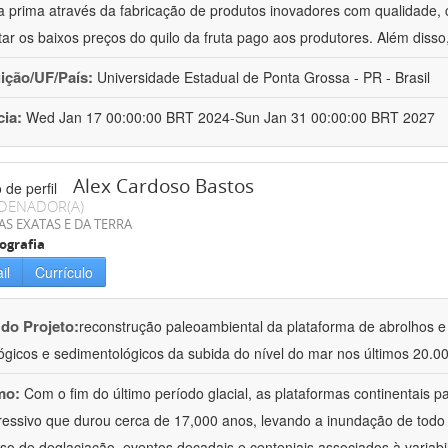
a prima através da fabricação de produtos inovadores com qualidade, 
tar os baixos preços do quilo da fruta pago aos produtores. Além disso
uição/UF/País:
Universidade Estadual de Ponta Grossa - PR - Brasil
cia:
Wed Jan 17 00:00:00 BRT 2024-Sun Jan 31 00:00:00 BRT 2027
Alex Cardoso Bastos
DENADOR(A)
AS EXATAS E DA TERRA
ografia
il
Currículo
 do Projeto:
reconstrução paleoambiental da plataforma de abrolhos e d
ógicos e sedimentológicos da subida do nível do mar nos últimos 20.0
mo:
Com o fim do último período glacial, as plataformas continentais
ressivo que durou cerca de 17,000 anos, levando a inundação de todo
so de deglaciação, eventos decadais e centeniais associados à variabil