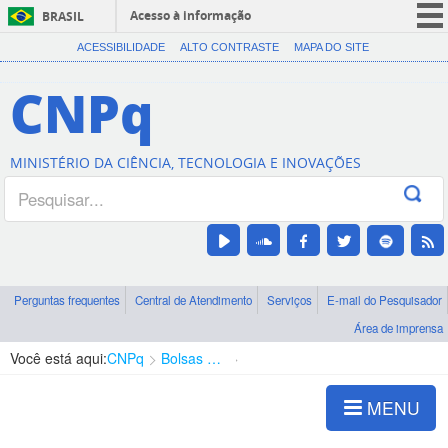
Acesso à informação
BRASIL
CORONAVÍRUS (COVID-19)
ACESSIBILIDADE
ALTO CONTRASTE
MAPA DO SITE
Participe
CNPq
Serviços
Legislação
MINISTÉRIO DA CIÊNCIA, TECNOLOGIA E INOVAÇÕES
Canais
Perguntas frequentes
Central de Atendimento
Serviços
E-mail do Pesquisador
Área de imprensa
Você está aqui:
CNPq
Bolsas e Auxílios Vigentes
Projetos de Pesquisa
MENU