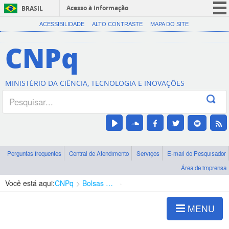
Acesso à informação
BRASIL
CORONAVÍRUS (COVID-19)
ACESSIBILIDADE
ALTO CONTRASTE
MAPA DO SITE
Participe
CNPq
Serviços
Legislação
MINISTÉRIO DA CIÊNCIA, TECNOLOGIA E INOVAÇÕES
Canais
Perguntas frequentes
Central de Atendimento
Serviços
E-mail do Pesquisador
Área de imprensa
Você está aqui:
CNPq
Bolsas e Auxílios Vigentes
Projetos de Pesquisa
MENU