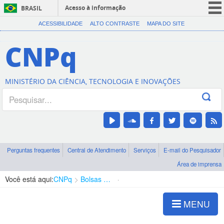
Acesso à informação
BRASIL
CORONAVÍRUS (COVID-19)
ACESSIBILIDADE
ALTO CONTRASTE
MAPA DO SITE
Participe
CNPq
Serviços
Legislação
MINISTÉRIO DA CIÊNCIA, TECNOLOGIA E INOVAÇÕES
Canais
Perguntas frequentes
Central de Atendimento
Serviços
E-mail do Pesquisador
Área de imprensa
Você está aqui:
CNPq
Bolsas e Auxílios Vigentes
Projetos de Pesquisa
MENU