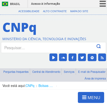
Acesso à informação
BRASIL
CORONAVÍRUS (COVID-19)
ACESSIBILIDADE
ALTO CONTRASTE
MAPA DO SITE
Participe
CNPq
Serviços
Legislação
MINISTÉRIO DA CIÊNCIA, TECNOLOGIA E INOVAÇÕES
Canais
Perguntas frequentes
Central de Atendimento
Serviços
E-mail do Pesquisador
Área de imprensa
Você está aqui:
CNPq
Bolsas e Auxílios Vigentes
Projetos de Pesquisa
MENU