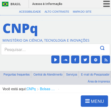
Acesso à informação
BRASIL
CORONAVÍRUS (COVID-19)
ACESSIBILIDADE
ALTO CONTRASTE
MAPA DO SITE
Participe
CNPq
Serviços
Legislação
MINISTÉRIO DA CIÊNCIA, TECNOLOGIA E INOVAÇÕES
Canais
Perguntas frequentes
Central de Atendimento
Serviços
E-mail do Pesquisador
Área de imprensa
Você está aqui:
CNPq
Bolsas e Auxílios Vigentes
Projetos de Pesquisa
MENU