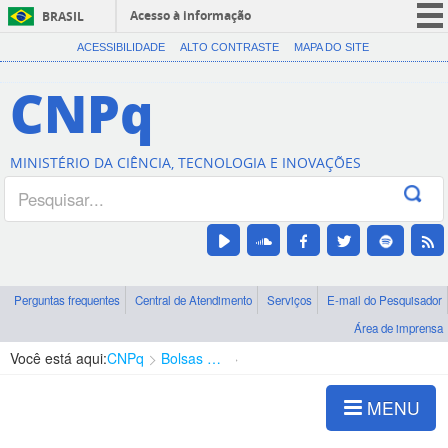
Acesso à informação
BRASIL
CORONAVÍRUS (COVID-19)
ACESSIBILIDADE
ALTO CONTRASTE
MAPA DO SITE
Participe
CNPq
Serviços
Legislação
MINISTÉRIO DA CIÊNCIA, TECNOLOGIA E INOVAÇÕES
Canais
Perguntas frequentes
Central de Atendimento
Serviços
E-mail do Pesquisador
Área de imprensa
Você está aqui:
CNPq
Bolsas e Auxílios Vigentes
Projetos de Pesquisa
MENU