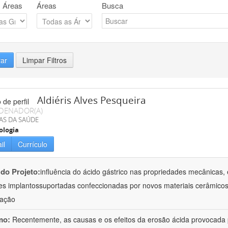
 Áreas
Áreas
Busca
rar
Limpar Filtros
Aldiéris Alves Pesqueira
DENADOR(A)
AS DA SAÚDE
ologia
il
Currículo
 do Projeto:
influência do ácido gástrico nas propriedades mecânicas, 
es implantossuportadas confeccionadas por novos materiais cerâmicos
gação
mo:
Recentemente, as causas e os efeitos da erosão ácida provocada p