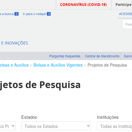
CORONAVÍRUS (COVID-19)
Participe
ra a busca
3
Ir para o rodapé
4
ACESSI
A E INOVAÇÕES
Perguntas frequentes
Central de Atendimento
Serv
olsas e Auxílios
Bolsas e Auxílios Vigentes
Projetos de Pesquisa
jetos de Pesquisa
Estados
Instituições