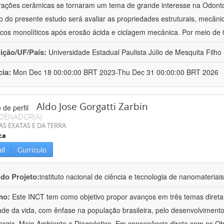
rações cerâmicas se tornaram um tema de grande interesse na Odontol
vo do presente estudo será avaliar as propriedades estruturais, mecâni
cos monolíticos após erosão ácida e ciclagem mecânica. Por meio de
uição/UF/País:
Universidade Estadual Paulista Júlio de Mesquita Filho -
cia:
Mon Dec 18 00:00:00 BRT 2023-Thu Dec 31 00:00:00 BRT 2026
Aldo Jose Gorgatti Zarbin
DENADOR(A)
AS EXATAS E DA TERRA
ca
il
Currículo
 do Projeto:
instituto nacional de ciência e tecnologia de nanomateriai
mo:
Este INCT tem como objetivo propor avanços em três temas direta
ade da vida, com ênfase na população brasileira, pelo desenvolviment
rgia, Meio Ambiente e Diagnóstico. Em consonância direta com os Ob