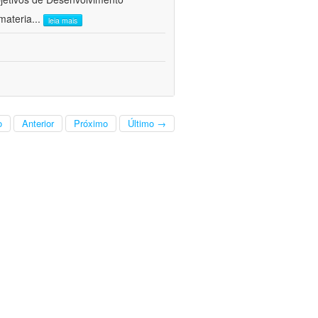
materia
...
leia mais
o
Anterior
Próximo
Último →