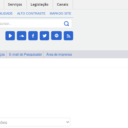
Serviços
Legislação
Canais
BILIDADE
ALTO CONTRASTE
MAPA DO SITE
iços
E-mail do Pesquisador
Área de imprensa