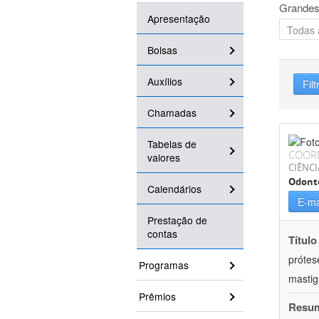
Grandes
Apresentação
Bolsas
Auxílios
Filt
Chamadas
Tabelas de
COOR
valores
CIÊNCI
Odont
Calendários
E-ma
Prestação de
contas
Título
prótes
Programas
masti
Prêmios
Resu