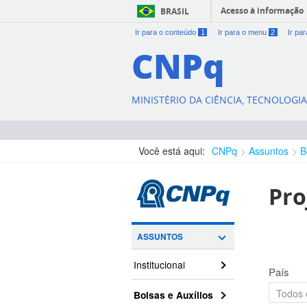
Acesso à informação
BRASIL
Ir para o conteúdo
1
Ir para o menu
2
Ir pa
CNPq
MINISTÉRIO DA CIÊNCIA, TECNOLOGI
Você está aqui:
CNPq
Assuntos
B
Pro
ASSUNTOS
Institucional
País
Bolsas e Auxílios