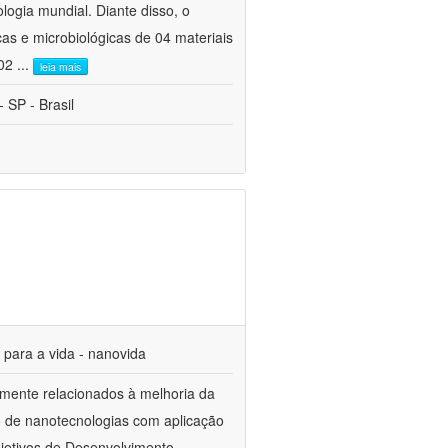
ogia mundial. Diante disso, o
cas e microbiológicas de 04 materiais
 02
...
leia mais
 SP - Brasil
s para a vida - nanovida
mente relacionados à melhoria da
o de nanotecnologias com aplicação
jetivos de Desenvolvimento