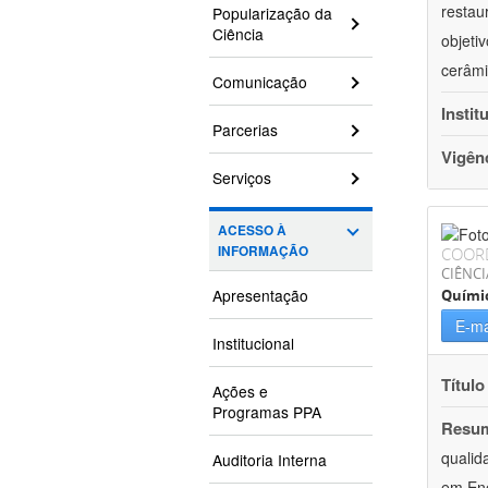
restau
Popularização da
Ciência
objeti
cerâmi
Comunicação
Instit
Parcerias
Vigên
Serviços
ACESSO À
INFORMAÇÃO
COOR
CIÊNCI
Apresentação
Quími
E-ma
Institucional
Título
Ações e
Programas PPA
Resu
qualid
Auditoria Interna
em Ene