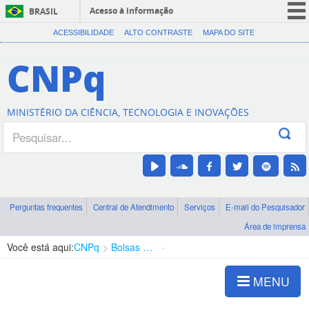
Acesso à informação
BRASIL
CORONAVÍRUS (COVID-19)
ACESSIBILIDADE
ALTO CONTRASTE
MAPA DO SITE
Participe
CNPq
Serviços
Legislação
MINISTÉRIO DA CIÊNCIA, TECNOLOGIA E INOVAÇÕES
Canais
Perguntas frequentes
Central de Atendimento
Serviços
E-mail do Pesquisador
Área de imprensa
Você está aqui:
CNPq
Bolsas e Auxílios Vigentes
Projetos de Pesquisa
MENU