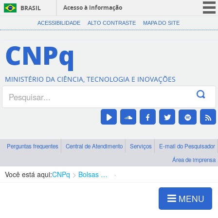
Acesso à informação
BRASIL
CORONAVÍRUS (COVID-19)
ACESSIBILIDADE
ALTO CONTRASTE
MAPA DO SITE
Participe
CNPq
Serviços
Legislação
MINISTÉRIO DA CIÊNCIA, TECNOLOGIA E INOVAÇÕES
Canais
Perguntas frequentes
Central de Atendimento
Serviços
E-mail do Pesquisador
Área de imprensa
Você está aqui:
CNPq
Bolsas e Auxílios Vigentes
Projetos de Pesquisa
MENU