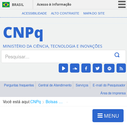
Acesso à informação
BRASIL
CORONAVÍRUS (COVID-19)
ACESSIBILIDADE
ALTO CONTRASTE
MAPA DO SITE
Participe
CNPq
Serviços
Legislação
MINISTÉRIO DA CIÊNCIA, TECNOLOGIA E INOVAÇÕES
Canais
Perguntas frequentes
Central de Atendimento
Serviços
E-mail do Pesquisador
Área de imprensa
Você está aqui:
CNPq
Bolsas e Auxílios Vigentes
Projetos de Pesquisa
MENU