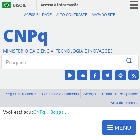
Acesso à informação
BRASIL
CORONAVÍRUS (COVID-19)
ACESSIBILIDADE
ALTO CONTRASTE
MAPA DO SITE
Participe
CNPq
Serviços
Legislação
MINISTÉRIO DA CIÊNCIA, TECNOLOGIA E INOVAÇÕES
Canais
Perguntas frequentes
Central de Atendimento
Serviços
E-mail do Pesquisador
Área de imprensa
Você está aqui:
CNPq
Bolsas e Auxílios Vigentes
Projetos de Pesquisa
MENU