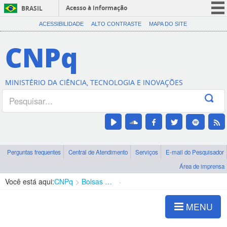
Acesso à informação
BRASIL
CORONAVÍRUS (COVID-19)
ACESSIBILIDADE
ALTO CONTRASTE
MAPA DO SITE
Participe
CNPq
Serviços
Legislação
MINISTÉRIO DA CIÊNCIA, TECNOLOGIA E INOVAÇÕES
Canais
Perguntas frequentes
Central de Atendimento
Serviços
E-mail do Pesquisador
Área de imprensa
Você está aqui:
CNPq
Bolsas e Auxílios Vigentes
Projetos de Pesquisa
MENU