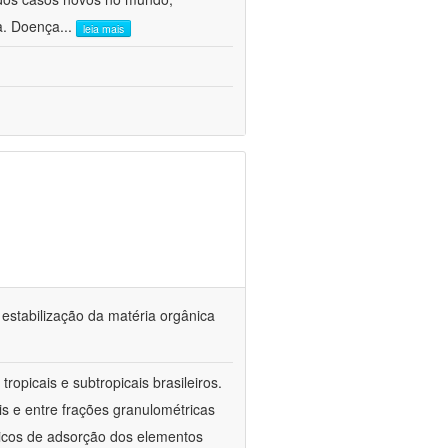
ca. Doença
...
leia mais
 estabilização da matéria orgânica
ropicais e subtropicais brasileiros.
is e entre frações granulométricas
icos de adsorção dos elementos