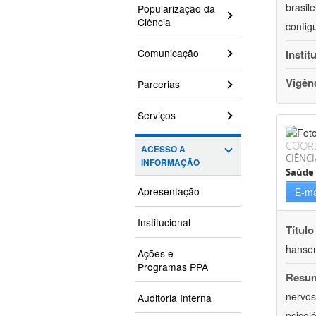
brasil
Popularização da
Ciência
config
Comunicação
Instit
Vigên
Parcerias
Serviços
COOR
ACESSO À
CIÊNCI
INFORMAÇÃO
Saúde 
Apresentação
E-ma
Institucional
Título
hansen
Ações e
Programas PPA
Resu
nervos
Auditoria Interna
psicol