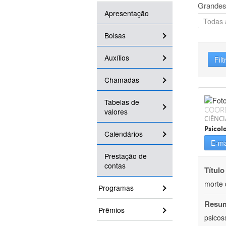
Grandes
Apresentação
Bolsas
Auxílios
Filt
Chamadas
Tabelas de
COOR
valores
CIÊNC
Psicol
Calendários
E-ma
Prestação de
contas
Título
morte 
Programas
Resu
Prêmios
psicos