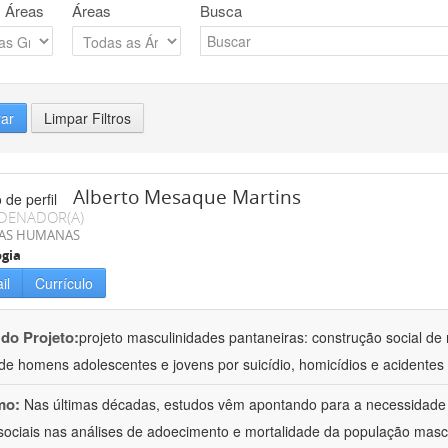
 Áreas
Áreas
Busca
rar
Limpar Filtros
Alberto Mesaque Martins
DENADOR(A)
IAS HUMANAS
ogia
il
Currículo
 do Projeto:
projeto masculinidades pantaneiras: construção social d
de homens adolescentes e jovens por suicídio, homicídios e acidentes
mo:
Nas últimas décadas, estudos vêm apontando para a necessidade 
sociais nas análises de adoecimento e mortalidade da população masc