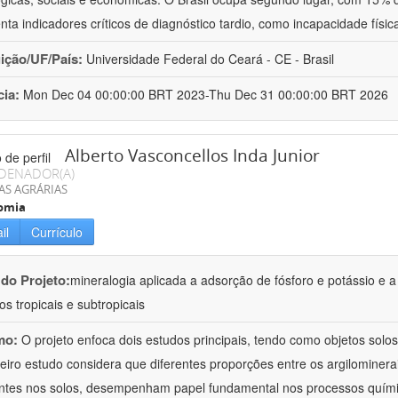
nta indicadores críticos de diagnóstico tardio, como incapacidade físi
uição/UF/País:
Universidade Federal do Ceará - CE - Brasil
cia:
Mon Dec 04 00:00:00 BRT 2023-Thu Dec 31 00:00:00 BRT 2026
Alberto Vasconcellos Inda Junior
DENADOR(A)
AS AGRÁRIAS
omia
il
Currículo
 do Projeto:
mineralogia aplicada a adsorção de fósforo e potássio e a
os tropicais e subtropicais
mo:
O projeto enfoca dois estudos principais, tendo como objetos solos t
eiro estudo considera que diferentes proporções entre os argilominera
ntes nos solos, desempenham papel fundamental nos processos quím