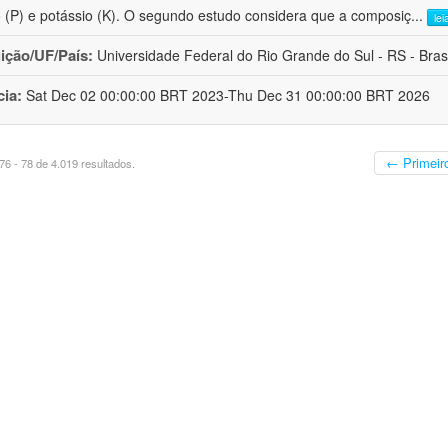
o (P) e potássio (K). O segundo estudo considera que a composiç
...
lei
uição/UF/País:
Universidade Federal do Rio Grande do Sul - RS - Brasi
cia:
Sat Dec 02 00:00:00 BRT 2023-Thu Dec 31 00:00:00 BRT 2026
← Primeir
6 - 78 de 4.019 resultados.