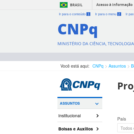
Acesso à informação
BRASIL
Ir para o conteúdo
1
Ir para o menu
2
Ir pa
CNPq
MINISTÉRIO DA CIÊNCIA, TECNOLOGI
Você está aqui:
CNPq
Assuntos
B
Pro
ASSUNTOS
Institucional
País
Bolsas e Auxílios