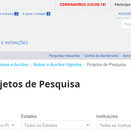
CORONAVÍRUS (COVID-19)
Participe
ra a busca
3
Ir para o rodapé
4
ACESSI
A E INOVAÇÕES
Perguntas frequentes
Central de Atendimento
Serv
olsas e Auxílios
Bolsas e Auxílios Vigentes
Projetos de Pesquisa
jetos de Pesquisa
Estados
Instituições