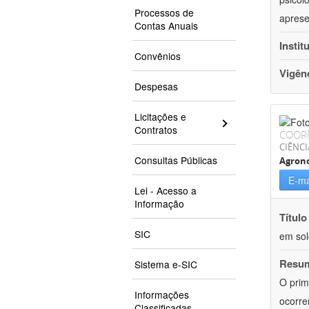
Processos de
aprese
Contas Anuais
Instit
Convênios
Vigên
Despesas
Licitações e
Contratos
COOR
CIÊNCI
Consultas Públicas
Agron
E-ma
Lei - Acesso a
Informação
Título
SIC
em sol
Resu
Sistema e-SIC
O prim
Informações
ocorre
Classificadas