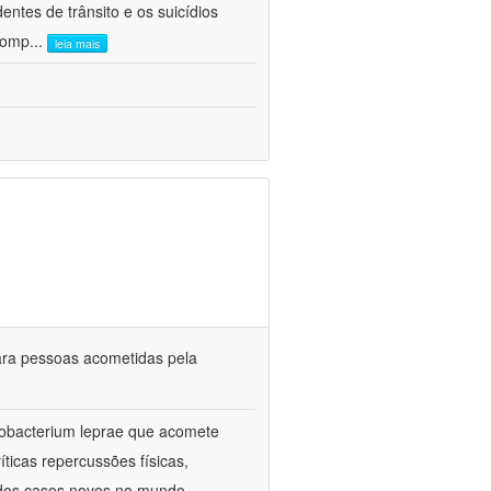
entes de trânsito e os suicídios
 comp
...
leia mais
ara pessoas acometidas pela
cobacterium leprae que acomete
íticas repercussões físicas,
 dos casos novos no mundo,