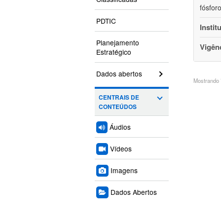
fósfor
PDTIC
Instit
Planejamento
Vigên
Estratégico
Dados abertos
Mostrando 7
CENTRAIS DE
CONTEÚDOS
Áudios
Vídeos
Imagens
Dados Abertos