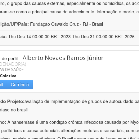
eiro, o grupo das causas externas, especialmente os homicídios, os acid
uram-se como a principal causa de adoecimento, internação e morte,
uição/UF/País:
Fundação Oswaldo Cruz - RJ - Brasil
cia:
Thu Dec 14 00:00:00 BRT 2023-Thu Dec 31 00:00:00 BRT 2026
Alberto Novaes Ramos Júnior
DENADOR(A)
AS DA SAÚDE
Coletiva
il
Currículo
 do Projeto:
avaliação de implementação de grupos de autocuidado p
íase no brasil
mo:
A hanseníase é uma condição crônica infecciosa causada por My
 periféricos e causa potenciais alterações motoras e sensoriais, com cr
ógicas, sociais e econômicas. O Brasil ocupa segundo lugar, com 15%