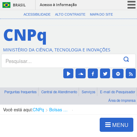
Acesso à informação
BRASIL
CORONAVÍRUS (COVID-19)
ACESSIBILIDADE
ALTO CONTRASTE
MAPA DO SITE
Participe
CNPq
Serviços
Legislação
MINISTÉRIO DA CIÊNCIA, TECNOLOGIA E INOVAÇÕES
Canais
Perguntas frequentes
Central de Atendimento
Serviços
E-mail do Pesquisador
Área de imprensa
Você está aqui:
CNPq
Bolsas e Auxílios Vigentes
Projetos de Pesquisa
MENU