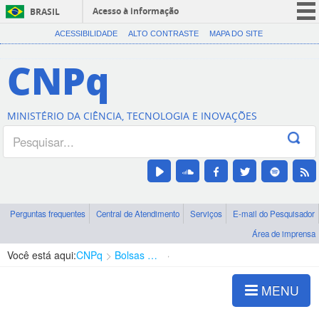
Acesso à informação
BRASIL
CORONAVÍRUS (COVID-19)
ACESSIBILIDADE
ALTO CONTRASTE
MAPA DO SITE
Participe
CNPq
Serviços
Legislação
MINISTÉRIO DA CIÊNCIA, TECNOLOGIA E INOVAÇÕES
Canais
Perguntas frequentes
Central de Atendimento
Serviços
E-mail do Pesquisador
Área de imprensa
Você está aqui:
CNPq
Bolsas e Auxílios Vigentes
Projetos de Pesquisa
MENU