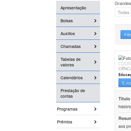
Grandes
Apresentação
Bolsas
Auxílios
Filt
Chamadas
Tabelas de
COOR
valores
CIÊNC
Educa
Calendários
E-ma
Prestação de
contas
Título
históri
Programas
Resu
Prêmios
aos pr