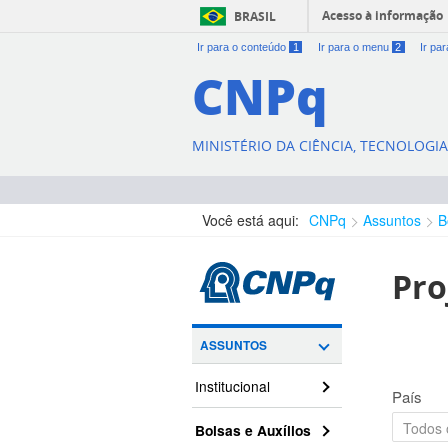
Acesso à informação
BRASIL
Ir para o conteúdo
1
Ir para o menu
2
Ir pa
CNPq
MINISTÉRIO DA CIÊNCIA, TECNOLOGI
Você está aqui:
CNPq
Assuntos
B
Pro
ASSUNTOS
Institucional
País
Bolsas e Auxílios