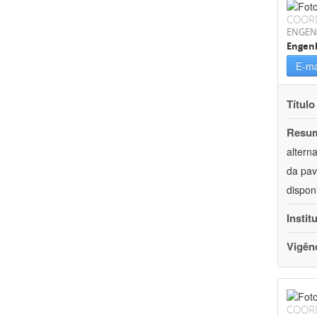
COOR
ENGEN
Engenh
E-ma
Título
Resu
altern
da pav
dispon
Instit
Vigên
COOR