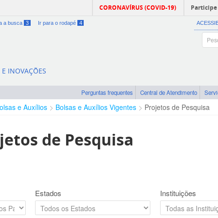
CORONAVÍRUS (COVID-19)
Participe
ra a busca
3
Ir para o rodapé
4
ACESSI
A E INOVAÇÕES
Perguntas frequentes
Central de Atendimento
Serv
olsas e Auxílios
Bolsas e Auxílios Vigentes
Projetos de Pesquisa
jetos de Pesquisa
Estados
Instituições