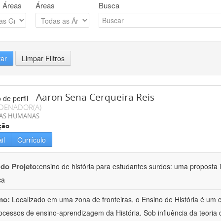
 Áreas
Áreas
Busca
rar
Limpar Filtros
Aaron Sena Cerqueira Reis
DENADOR(A)
IAS HUMANAS
ção
il
Currículo
 do Projeto:
ensino de história para estudantes surdos: uma proposta i
ca
mo:
Localizado em uma zona de fronteiras, o Ensino de História é um
ocessos de ensino-aprendizagem da História. Sob influência da teoria d