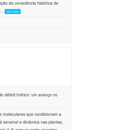
ão da consciência histórica de
...
leia mais
o déficit hídrico: um avanço no
s e moleculares que condicionam a
é sensível e dinâmica nas plantas,
cia' (LA) com os porta-enxertos