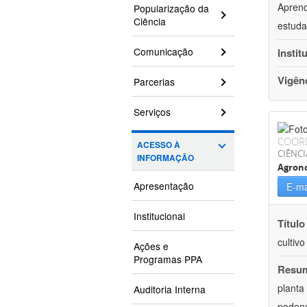
Aprend
Popularização da
Ciência
estuda
Comunicação
Instit
Vigên
Parcerias
Serviços
COOR
ACESSO À
CIÊNCI
INFORMAÇÃO
Agron
Apresentação
E-ma
Institucional
Título
cultiv
Ações e
Programas PPA
Resu
planta
Auditoria Interna
podend