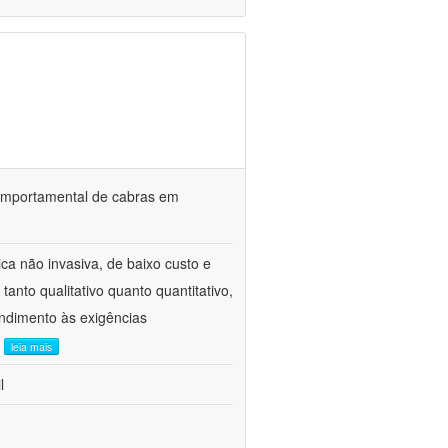
o comportamental de cabras em
ca não invasiva, de baixo custo e
tanto qualitativo quanto quantitativo,
ndimento às exigências
.
leia mais
l