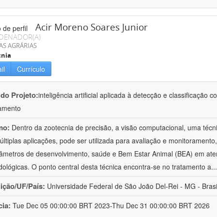
Acir Moreno Soares Junior
DENADOR(A)
AS AGRÁRIAS
cnia
il
Currículo
 do Projeto:
inteligência artificial aplicada à detecção e classificaçã
amento
mo:
Dentro da zootecnia de precisão, a visão computacional, uma técni
ltiplas aplicações, pode ser utilizada para avaliação e monitoramento, 
âmetros de desenvolvimento, saúde e Bem Estar Animal (BEA) em ate
ológicas. O ponto central desta técnica encontra-se no tratamento a
..
uição/UF/País:
Universidade Federal de São João Del-Rei - MG - Brasi
cia:
Tue Dec 05 00:00:00 BRT 2023-Thu Dec 31 00:00:00 BRT 2026