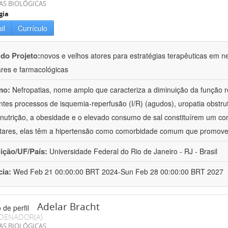
AS BIOLÓGICAS
gia
il
Currículo
 do Projeto:
novos e velhos atores para estratégias terapêuticas em nef
ares e farmacológicas
mo:
Nefropatias, nome amplo que caracteriza a diminuição da função r
ntes processos de isquemia-reperfusão (I/R) (agudos), uropatia obstrut
nutrição, a obesidade e o elevado consumo de sal constituírem um con
tares, elas têm a hipertensão como comorbidade comum que promov
uição/UF/País:
Universidade Federal do Rio de Janeiro - RJ - Brasil
cia:
Wed Feb 21 00:00:00 BRT 2024-Sun Feb 28 00:00:00 BRT 2027
Adelar Bracht
DENADOR(A)
AS BIOLÓGICAS