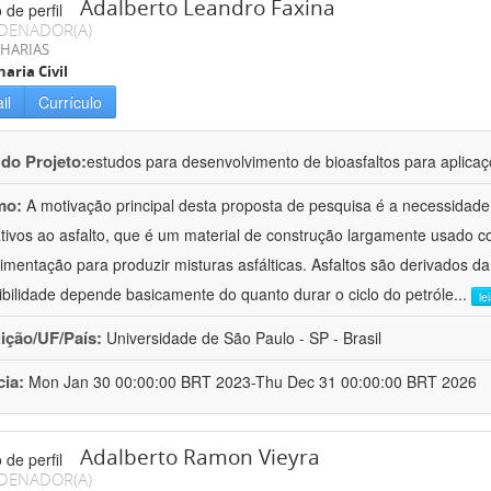
Adalberto Leandro Faxina
DENADOR(A)
HARIAS
aria Civil
il
Currículo
 do Projeto:
estudos para desenvolvimento de bioasfaltos para aplic
mo:
A motivação principal desta proposta de pesquisa é a necessidade
ativos ao asfalto, que é um material de construção largamente usado 
imentação para produzir misturas asfálticas. Asfaltos são derivados da
ibilidade depende basicamente do quanto durar o ciclo do petróle
...
le
uição/UF/País:
Universidade de São Paulo - SP - Brasil
cia:
Mon Jan 30 00:00:00 BRT 2023-Thu Dec 31 00:00:00 BRT 2026
Adalberto Ramon Vieyra
DENADOR(A)