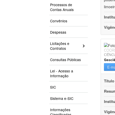
Processos de
limoei
Contas Anuais
Instit
Convênios
Vigên
Despesas
Licitações e
Contratos
COOR
CIÊNCI
Consultas Públicas
Geociê
E-ma
Lei - Acesso a
Informação
Título
SIC
Resu
Sistema e-SIC
Instit
Informações
Vigên
Classificadas