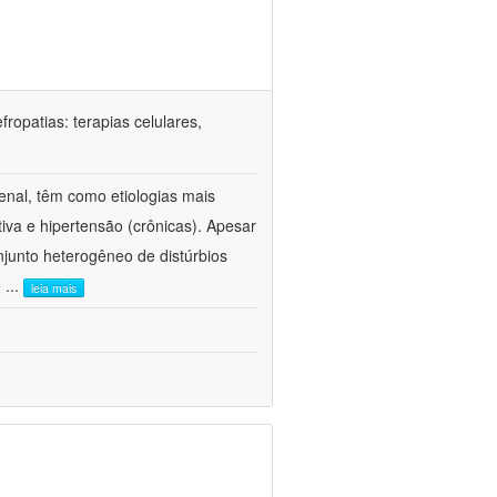
ropatias: terapias celulares,
enal, têm como etiologias mais
iva e hipertensão (crônicas). Apesar
junto heterogêneo de distúrbios
e
...
leia mais