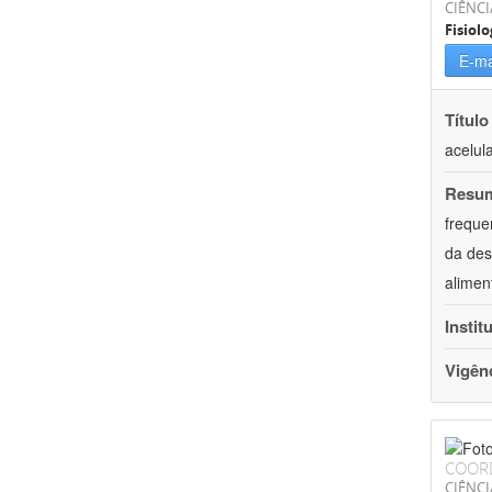
CIÊNCI
Fisiolo
E-ma
Título
acelul
Resu
freque
da des
alimen
Instit
Vigên
COOR
CIÊNCI