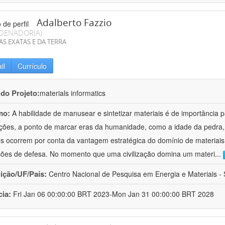
Adalberto Fazzio
DENADOR(A)
AS EXATAS E DA TERRA
il
Currículo
 do Projeto:
materials informatics
mo:
A habilidade de manusear e sintetizar materiais é de importância 
zações, a ponto de marcar eras da humanidade, como a idade da pedra, 
es ocorrem por conta da vantagem estratégica do domínio de materiais,
ções de defesa. No momento que uma civilização domina um materi
...
uição/UF/País:
Centro Nacional de Pesquisa em Energia e Materiais - S
cia:
Fri Jan 06 00:00:00 BRT 2023-Mon Jan 31 00:00:00 BRT 2028