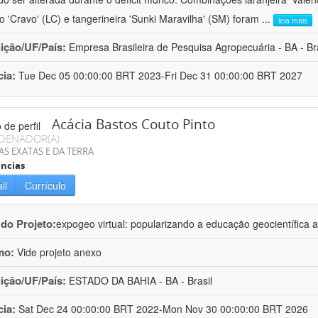
ro 'Cravo' (LC) e tangerineira 'Sunki Maravilha' (SM) foram
...
leia mais
uição/UF/País:
Empresa Brasileira de Pesquisa Agropecuária - BA - Bra
cia:
Tue Dec 05 00:00:00 BRT 2023-Fri Dec 31 00:00:00 BRT 2027
Acácia Bastos Couto Pinto
DENADOR(A)
AS EXATAS E DA TERRA
ncias
il
Currículo
 do Projeto:
expogeo virtual: popularizando a educação geocientífica a
mo:
Vide projeto anexo
uição/UF/País:
ESTADO DA BAHIA - BA - Brasil
cia:
Sat Dec 24 00:00:00 BRT 2022-Mon Nov 30 00:00:00 BRT 2026