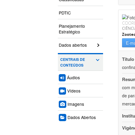
PDTIC
COOR
Planejamento
CIÊNCI
Estratégico
Zoote
E-ma
Dados abertos
Título
CENTRAIS DE
CONTEÚDOS
confin
Áudios
Resu
com mú
Vídeos
de par
mercad
Imagens
Instit
Dados Abertos
Vigên