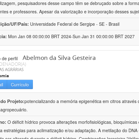
izagem, pesquisadores desse campo têm se debruçado sobre a formaç
ntes e professores. Apesar da valorização e incorporação desses sujei
uição/UF/País:
Universidade Federal de Sergipe - SE - Brasil
cia:
Mon Jan 08 00:00:00 BRT 2024-Sun Jan 31 00:00:00 BRT 2027
Abelmon da Silva Gesteira
DENADOR(A)
AS AGRÁRIAS
omia
il
Currículo
 do Projeto:
potencializando a memória epigenética em citros através d
o agropecuário.
mo:
O déficit hídrico provoca alterações morfofisiológicas, bioquímica
 a estratégias para aclimatização e/ou adaptação. A metilação do DNA 
o ser alterada durante o déficit hídrico. Combinações laranjeira 'Valên