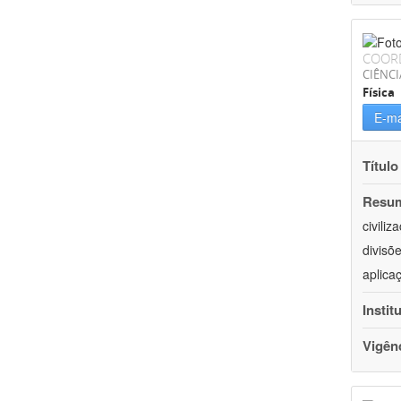
COOR
CIÊNCI
Física
E-ma
Título
Resu
civili
divisõ
aplica
Instit
Vigên