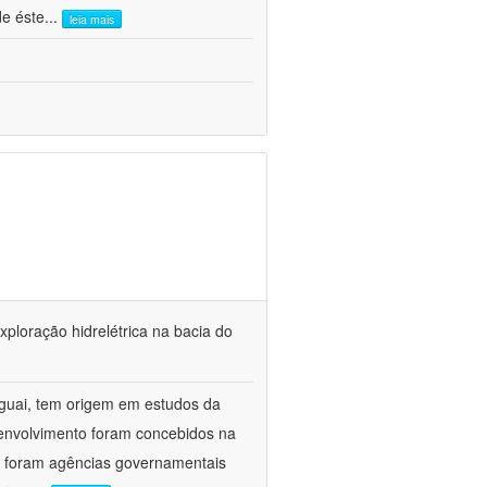
de éste
...
leia mais
xploração hidrelétrica na bacia do
uguai, tem origem em estudos da
senvolvimento foram concebidos na
S foram agências governamentais