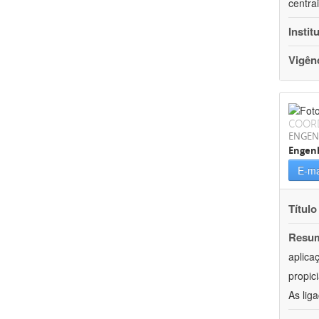
centra
Instit
Vigên
COOR
ENGEN
Engenh
E-ma
Título
Resu
aplica
propic
As lig