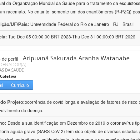
ial da Organização Mundial da Saúde para o tratamento da esquisto
m racemato. No entanto, somente um dos enantiômeros (R-PZQ) poss
uição/UF/País:
Universidade Federal do Rio de Janeiro - RJ - Brasil
cia:
Tue Dec 05 00:00:00 BRT 2023-Thu Dec 31 00:00:00 BRT 2026
Aripuanã Sakurada Aranha Watanabe
DENADOR(A)
AS DA SAÚDE
Coletiva
il
Currículo
 do Projeto:
ocorrência de covid longa e avaliação de fatores de risc
olvimento da doença.
mo:
Desde a sua identificação em Dezembro de 2019 o coronavírus ti
atória aguda grave (SARS-CoV-2) têm sido objeto de diversos estudos
ogia viral, patogênese, epidemiologia, tratamento e prevenção através 