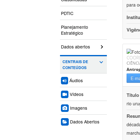
para o
PDTIC
Instit
Planejamento
Vigên
Estratégico
Dados abertos
COOR
CENTRAIS DE
CIÊNC
CONTEÚDOS
Antrop
E-ma
Áudios
Vídeos
Título
rio ur
Imagens
Resu
Dados Abertos
década
marcha