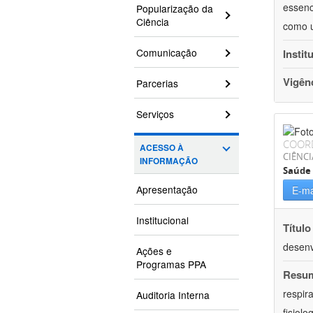
essenc
Popularização da
Ciência
como u
Comunicação
Instit
Vigên
Parcerias
Serviços
COOR
ACESSO À
CIÊNCI
INFORMAÇÃO
Saúde 
Apresentação
E-ma
Institucional
Título
desenv
Ações e
Programas PPA
Resu
respir
Auditoria Interna
fisiol