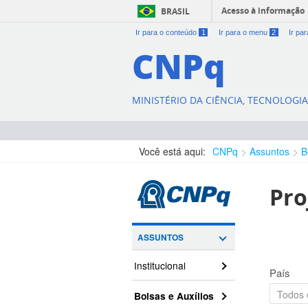
Acesso à informação
BRASIL
Ir para o conteúdo
1
Ir para o menu
2
Ir pa
CNPq
MINISTÉRIO DA CIÊNCIA, TECNOLOGI
Você está aqui:
CNPq
Assuntos
B
Pro
ASSUNTOS
Institucional
País
Bolsas e Auxílios