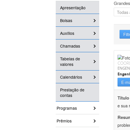
Grandes
Apresentação
Bolsas
Auxílios
Filt
Chamadas
Tabelas de
COOR
valores
ENGEN
Engen
Calendários
E-ma
Prestação de
contas
Título
e sua 
Programas
Resu
Prêmios
proble