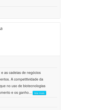
ra
l e as cadeias de negócios
entos. A competitividade da
aque no uso de biotecnologias
ramento e os ganho
...
leia mais