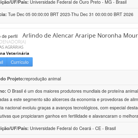
uição/UF/País:
Universidade Federal de Ouro Preto - MG - Brasil
cia:
Tue Dec 05 00:00:00 BRT 2023-Thu Dec 31 00:00:00 BRT 2026
Arlindo de Alencar Araripe Noronha Mou
DENADOR(A)
AS AGRÁRIAS
na Veterinária
il
Currículo
 do Projeto:
reprodução animal
mo:
O Brasil é um dos maiores produtores mundiais de proteína anima
adas a este segmento são alicerces da economia e provedoras de alim
ia nacional evoluiu graças a avanços tecnológicos, com especial dest
utivas que propiciaram ganhos em fertilidade e alavancaram o melho
uição/UF/País:
Universidade Federal do Ceará - CE - Brasil