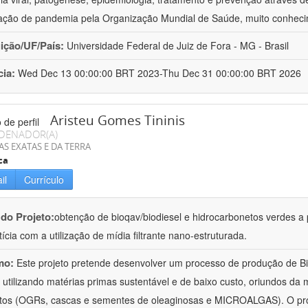
ação de pandemia pela Organização Mundial de Saúde, muito conheci
uição/UF/País:
Universidade Federal de Juiz de Fora - MG - Brasil
cia:
Wed Dec 13 00:00:00 BRT 2023-Thu Dec 31 00:00:00 BRT 2026
Aristeu Gomes Tininis
DENADOR(A)
AS EXATAS E DA TERRA
ca
il
Currículo
 do Projeto:
obtenção de bioqav/biodiesel e hidrocarbonetos verdes a pa
tícia com a utilização de mídia filtrante nano-estruturada.
mo:
Este projeto pretende desenvolver um processo de produção de B
 utilizando matérias primas sustentável e de baixo custo, oriundos da m
tos (OGRs, cascas e sementes de oleaginosas e MICROALGAS). O pro