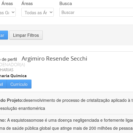
 Áreas
Áreas
Busca
rar
Limpar Filtros
Argimiro Resende Secchi
DENADOR(A)
HARIAS
haria Química
il
Currículo
 do Projeto:
desenvolvimento de processo de cristalização aplicado à t
resolução enantiomérica
mo:
A esquistossomose é uma doença negligenciada e fortemente lig
ma de saúde pública global que atinge mais de 200 milhões de pess