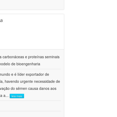
ra
as carbonáceas e proteínas seminais
modelo de bioengenharia
mundo e é líder exportador de
zida, havendo urgente necessidade de
ervação do sêmen causa danos aos
ia a
...
leia mais