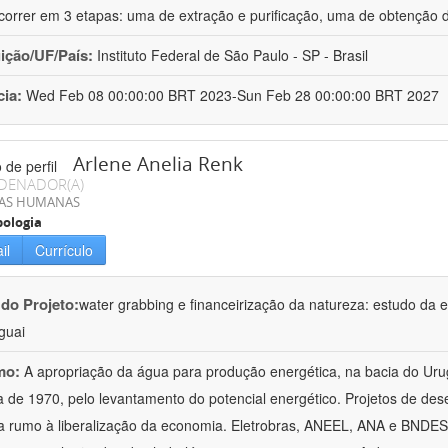
correr em 3 etapas: uma de extração e purificação, uma de obtenção 
uição/UF/País:
Instituto Federal de São Paulo - SP - Brasil
cia:
Wed Feb 08 00:00:00 BRT 2023-Sun Feb 28 00:00:00 BRT 2027
Arlene Anelia Renk
DENADOR(A)
IAS HUMANAS
ologia
il
Currículo
 do Projeto:
water grabbing e financeirização da natureza: estudo da e
uguai
mo:
A apropriação da água para produção energética, na bacia do Ur
 de 1970, pelo levantamento do potencial energético. Projetos de de
 rumo à liberalização da economia. Eletrobras, ANEEL, ANA e BNDE