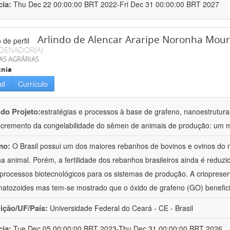
cia:
Thu Dec 22 00:00:00 BRT 2022-Fri Dec 31 00:00:00 BRT 2027
Arlindo de Alencar Araripe Noronha Mou
DENADOR(A)
AS AGRÁRIAS
cnia
il
Currículo
 do Projeto:
estratégias e processos à base de grafeno, nanoestrutur
ncremento da congelabilidade do sêmen de animais de produção: um 
mo:
O Brasil possui um dos maiores rebanhos de bovinos e ovinos do 
na animal. Porém, a fertilidade dos rebanhos brasileiros ainda é redu
processos biotecnológicos para os sistemas de produção. A criopres
atozoides mas tem-se mostrado que o óxido de grafeno (GO) benefic
uição/UF/País:
Universidade Federal do Ceará - CE - Brasil
cia:
Tue Dec 05 00:00:00 BRT 2023-Thu Dec 31 00:00:00 BRT 2026