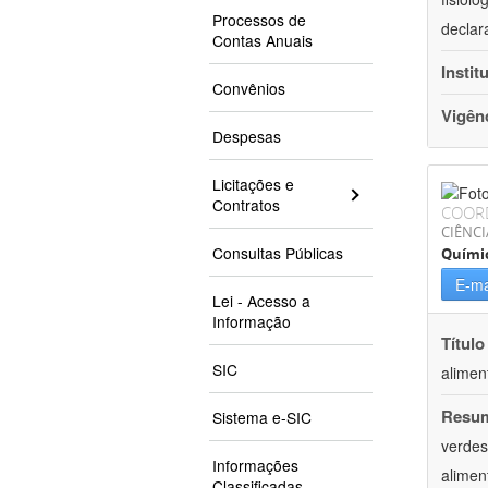
Processos de
declar
Contas Anuais
Instit
Convênios
Vigên
Despesas
Licitações e
Contratos
COOR
CIÊNCI
Consultas Públicas
Quími
E-ma
Lei - Acesso a
Informação
Título
SIC
alimen
Resu
Sistema e-SIC
verdes
Informações
alimen
Classificadas