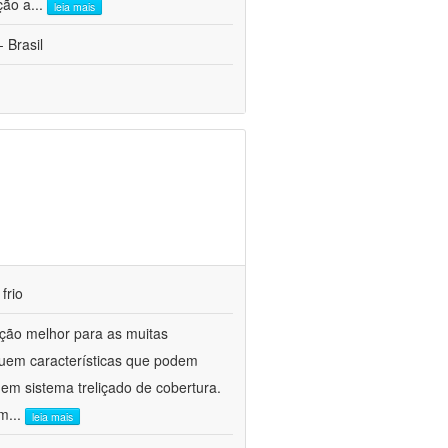
ção a
...
leia mais
 Brasil
frio
lução melhor para as muitas
ssuem características que podem
em sistema treliçado de cobertura.
am
...
leia mais