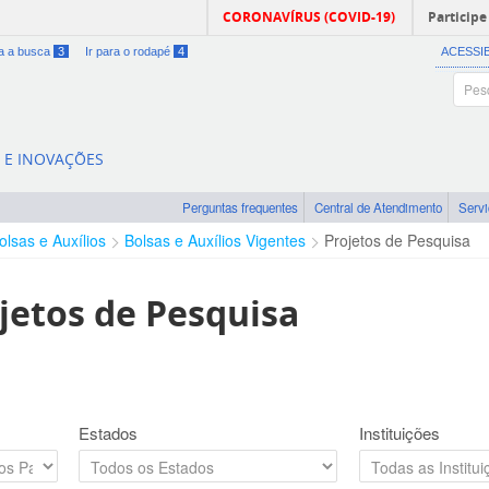
CORONAVÍRUS (COVID-19)
Participe
ra a busca
3
Ir para o rodapé
4
ACESSI
A E INOVAÇÕES
Perguntas frequentes
Central de Atendimento
Serv
olsas e Auxílios
Bolsas e Auxílios Vigentes
Projetos de Pesquisa
jetos de Pesquisa
Estados
Instituições