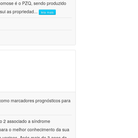
ssomose é o PZQ, sendo produzido
ui as propriedad
...
leia mais
o como marcadores prognósticos para
po 2 associado a síndrome
 para o melhor conhecimento da sua
de vacinas. Após mais de 3 anos da