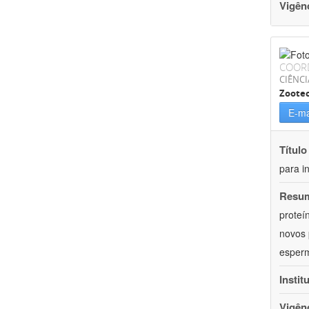
Vigên
COOR
CIÊNCI
Zoote
E-ma
Título
para i
Resu
proteí
novos 
esperm
Instit
Vigên