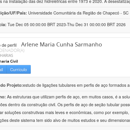
is na instalação das dez hidrelétricas entre 1973 e 2020. A desestatiza
uição/UF/País:
Universidade Comunitária da Região de Chapecó - SC -
cia:
Tue Dec 05 00:00:00 BRT 2023-Thu Dec 31 00:00:00 BRT 2026
Arlene Maria Cunha Sarmanho
DENADOR(A)
HARIAS
aria Civil
il
Currículo
 do Projeto:
estudo de ligações tubulares em perfis de aço formados a 
mo:
As estruturas que utilizam perfis de aço, em muitos casos, é a so
ções dentro da construção civil. Os perfis de aço de seção tubular po
iar soluções construtivas mais leves e econômicas, como por exemplo, 
ações deste sistema tem sido alvo de muitos estudos e seu dimension