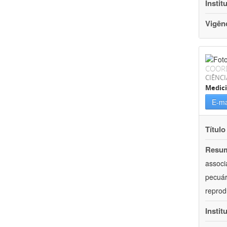
Instit
Vigên
COOR
CIÊNCI
Medici
E-ma
Título
Resu
associ
pecuár
reprod
Instit