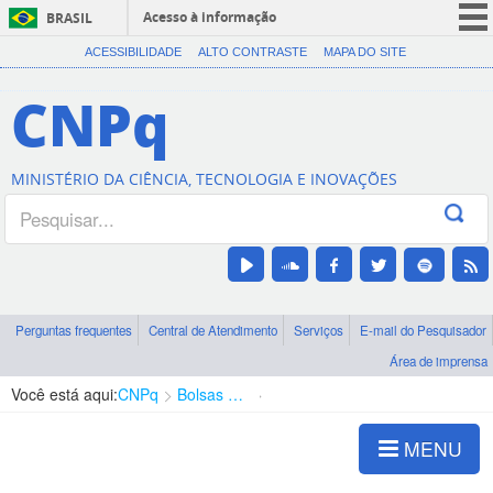
Acesso à informação
BRASIL
CORONAVÍRUS (COVID-19)
ACESSIBILIDADE
ALTO CONTRASTE
MAPA DO SITE
Participe
CNPq
Serviços
Legislação
MINISTÉRIO DA CIÊNCIA, TECNOLOGIA E INOVAÇÕES
Canais
Perguntas frequentes
Central de Atendimento
Serviços
E-mail do Pesquisador
Área de imprensa
Você está aqui:
CNPq
Bolsas e Auxílios Vigentes
Projetos de Pesquisa
MENU