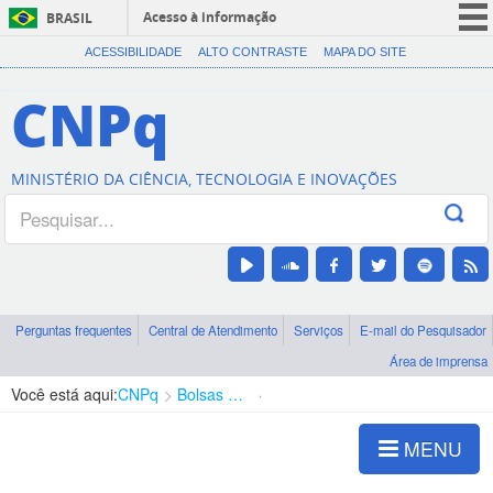
Acesso à informação
BRASIL
CORONAVÍRUS (COVID-19)
ACESSIBILIDADE
ALTO CONTRASTE
MAPA DO SITE
Participe
CNPq
Serviços
Legislação
MINISTÉRIO DA CIÊNCIA, TECNOLOGIA E INOVAÇÕES
Canais
Perguntas frequentes
Central de Atendimento
Serviços
E-mail do Pesquisador
Área de imprensa
Você está aqui:
CNPq
Bolsas e Auxílios Vigentes
Projetos de Pesquisa
MENU