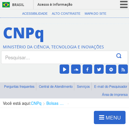
Acesso à informação
BRASIL
CORONAVÍRUS (COVID-19)
ACESSIBILIDADE
ALTO CONTRASTE
MAPA DO SITE
Participe
CNPq
Serviços
Legislação
MINISTÉRIO DA CIÊNCIA, TECNOLOGIA E INOVAÇÕES
Canais
Perguntas frequentes
Central de Atendimento
Serviços
E-mail do Pesquisador
Área de imprensa
Você está aqui:
CNPq
Bolsas e Auxílios Vigentes
Projetos de Pesquisa
MENU