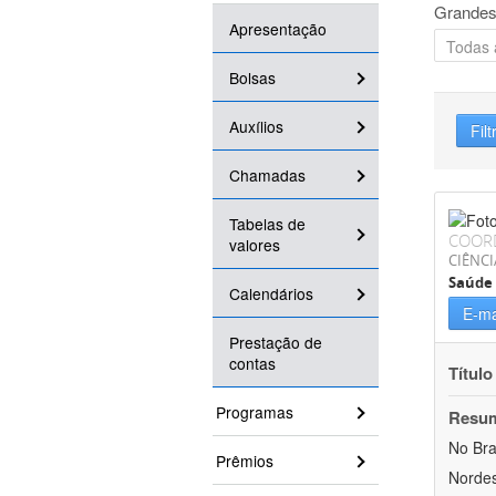
Grandes
Apresentação
Bolsas
Auxílios
Filt
Chamadas
Tabelas de
COOR
valores
CIÊNCI
Saúde 
Calendários
E-ma
Prestação de
contas
Título
Programas
Resu
No Bra
Prêmios
Nordes