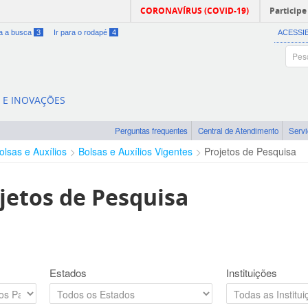
CORONAVÍRUS (COVID-19)
Participe
ra a busca
3
Ir para o rodapé
4
ACESSI
A E INOVAÇÕES
Perguntas frequentes
Central de Atendimento
Serv
olsas e Auxílios
Bolsas e Auxílios Vigentes
Projetos de Pesquisa
jetos de Pesquisa
Estados
Instituições