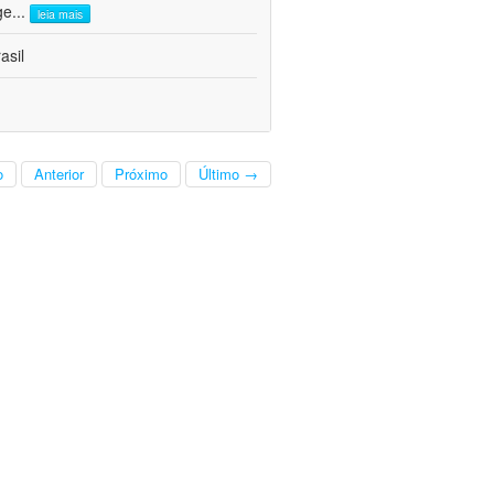
ge
...
leia mais
asil
o
Anterior
Próximo
Último →