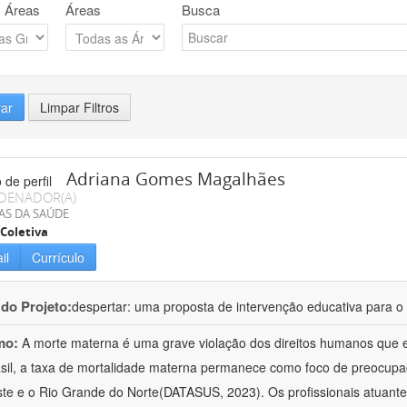
 Áreas
Áreas
Busca
rar
Limpar Filtros
Adriana Gomes Magalhães
DENADOR(A)
AS DA SAÚDE
Coletiva
il
Currículo
 do Projeto:
despertar: uma proposta de intervenção educativa para o 
mo:
A morte materna é uma grave violação dos direitos humanos que e
sil, a taxa de mortalidade materna permanece como foco de preocup
te e o Rio Grande do Norte(DATASUS, 2023). Os profissionais atuant