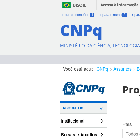
Acesso à informação
BRASIL
Ir para o conteúdo
1
Ir para o menu
2
Ir pa
CNPq
MINISTÉRIO DA CIÊNCIA, TECNOLOGI
Você está aqui:
CNPq
Assuntos
B
Pro
ASSUNTOS
Institucional
País
Bolsas e Auxílios