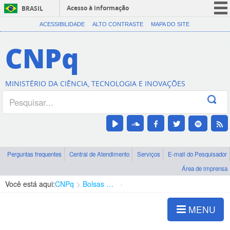
Acesso à informação
BRASIL
CORONAVÍRUS (COVID-19)
ACESSIBILIDADE
ALTO CONTRASTE
MAPA DO SITE
Participe
CNPq
Serviços
Legislação
MINISTÉRIO DA CIÊNCIA, TECNOLOGIA E INOVAÇÕES
Canais
Perguntas frequentes
Central de Atendimento
Serviços
E-mail do Pesquisador
Área de imprensa
Você está aqui:
CNPq
Bolsas e Auxílios Vigentes
Projetos de Pesquisa
MENU