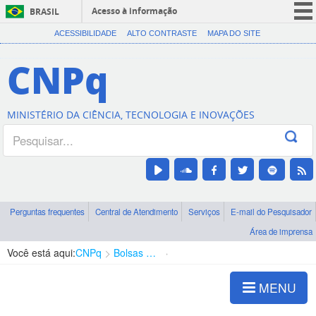
Acesso à informação
BRASIL
CORONAVÍRUS (COVID-19)
ACESSIBILIDADE
ALTO CONTRASTE
MAPA DO SITE
Participe
CNPq
Serviços
Legislação
MINISTÉRIO DA CIÊNCIA, TECNOLOGIA E INOVAÇÕES
Canais
Perguntas frequentes
Central de Atendimento
Serviços
E-mail do Pesquisador
Área de imprensa
Você está aqui:
CNPq
Bolsas e Auxílios Vigentes
Projetos de Pesquisa
MENU