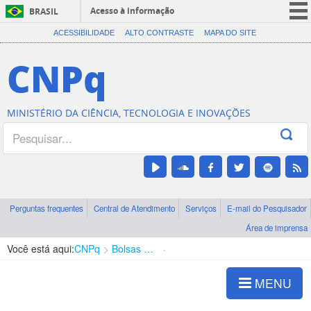
Acesso à informação
BRASIL
CORONAVÍRUS (COVID-19)
ACESSIBILIDADE
ALTO CONTRASTE
MAPA DO SITE
Participe
CNPq
Serviços
Legislação
MINISTÉRIO DA CIÊNCIA, TECNOLOGIA E INOVAÇÕES
Canais
Perguntas frequentes
Central de Atendimento
Serviços
E-mail do Pesquisador
Área de imprensa
Você está aqui:
CNPq
Bolsas e Auxílios Vigentes
Projetos de Pesquisa
MENU