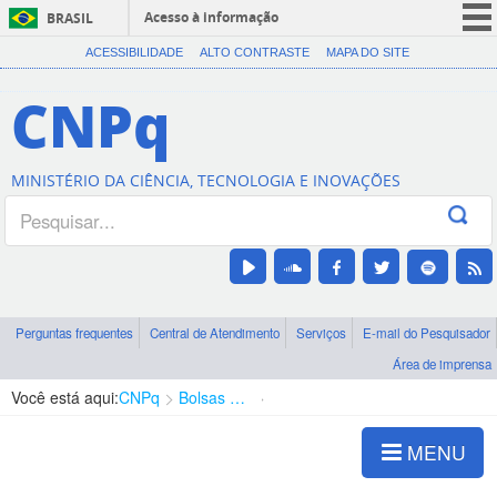
Acesso à informação
BRASIL
CORONAVÍRUS (COVID-19)
ACESSIBILIDADE
ALTO CONTRASTE
MAPA DO SITE
Participe
CNPq
Serviços
Legislação
MINISTÉRIO DA CIÊNCIA, TECNOLOGIA E INOVAÇÕES
Canais
Perguntas frequentes
Central de Atendimento
Serviços
E-mail do Pesquisador
Área de imprensa
Você está aqui:
CNPq
Bolsas e Auxílios Vigentes
Projetos de Pesquisa
MENU