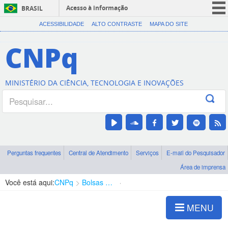
Acesso à informação
BRASIL
CORONAVÍRUS (COVID-19)
ACESSIBILIDADE
ALTO CONTRASTE
MAPA DO SITE
Participe
CNPq
Serviços
Legislação
MINISTÉRIO DA CIÊNCIA, TECNOLOGIA E INOVAÇÕES
Canais
Perguntas frequentes
Central de Atendimento
Serviços
E-mail do Pesquisador
Área de imprensa
Você está aqui:
CNPq
Bolsas e Auxílios Vigentes
Projetos de Pesquisa
MENU