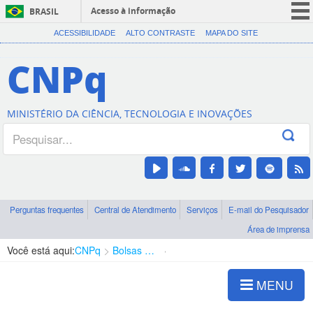
Acesso à informação
BRASIL
CORONAVÍRUS (COVID-19)
ACESSIBILIDADE
ALTO CONTRASTE
MAPA DO SITE
Participe
CNPq
Serviços
Legislação
MINISTÉRIO DA CIÊNCIA, TECNOLOGIA E INOVAÇÕES
Canais
Perguntas frequentes
Central de Atendimento
Serviços
E-mail do Pesquisador
Área de imprensa
Você está aqui:
CNPq
Bolsas e Auxílios Vigentes
Projetos de Pesquisa
MENU