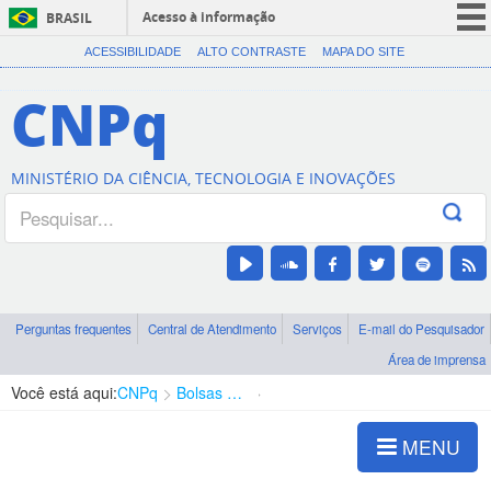
Acesso à informação
BRASIL
CORONAVÍRUS (COVID-19)
ACESSIBILIDADE
ALTO CONTRASTE
MAPA DO SITE
Participe
CNPq
Serviços
Legislação
MINISTÉRIO DA CIÊNCIA, TECNOLOGIA E INOVAÇÕES
Canais
Perguntas frequentes
Central de Atendimento
Serviços
E-mail do Pesquisador
Área de imprensa
Você está aqui:
CNPq
Bolsas e Auxílios Vigentes
Projetos de Pesquisa
MENU