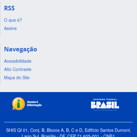
RSS
O que é?
Assine
Navegação
Acessibilidade
Alto Contraste
Mapa do Site
SHIS QI 01, Conj. B, Blocos A, B, C e D, Edifício Santos Dumont,
Lago Sul, Brasília - DF, CEP 71.605-001 - CNPJ: