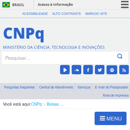
Acesso à informação
BRASIL
CORONAVÍRUS (COVID-19)
ACESSIBILIDADE
ALTO CONTRASTE
MAPA DO SITE
Participe
CNPq
Serviços
Legislação
MINISTÉRIO DA CIÊNCIA, TECNOLOGIA E INOVAÇÕES
Canais
Perguntas frequentes
Central de Atendimento
Serviços
E-mail do Pesquisador
Área de imprensa
Você está aqui:
CNPq
Bolsas e Auxílios Vigentes
Projetos de Pesquisa
MENU