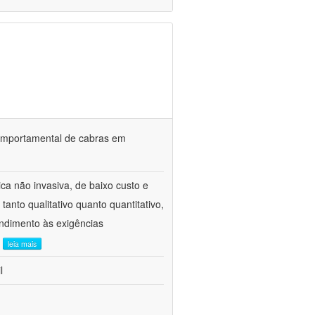
o comportamental de cabras em
ca não invasiva, de baixo custo e
tanto qualitativo quanto quantitativo,
ndimento às exigências
.
leia mais
l