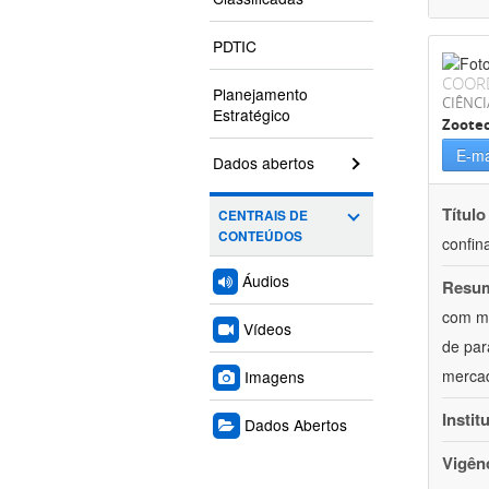
PDTIC
COOR
Planejamento
CIÊNCI
Estratégico
Zoote
E-ma
Dados abertos
Título
CENTRAIS DE
CONTEÚDOS
confin
Áudios
Resu
com mú
Vídeos
de par
mercad
Imagens
Instit
Dados Abertos
Vigên