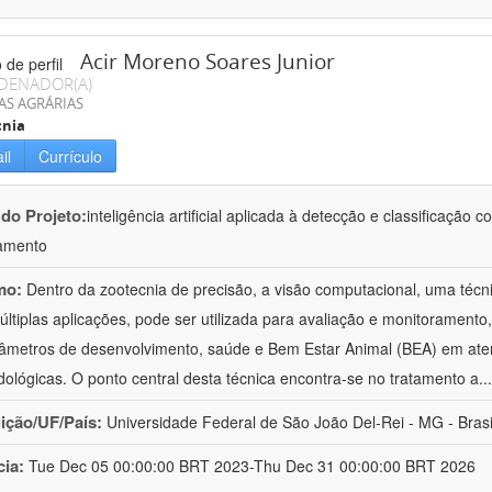
Acir Moreno Soares Junior
DENADOR(A)
AS AGRÁRIAS
cnia
il
Currículo
 do Projeto:
inteligência artificial aplicada à detecção e classificaçã
amento
mo:
Dentro da zootecnia de precisão, a visão computacional, uma técni
ltiplas aplicações, pode ser utilizada para avaliação e monitoramento, 
âmetros de desenvolvimento, saúde e Bem Estar Animal (BEA) em ate
ológicas. O ponto central desta técnica encontra-se no tratamento a
..
uição/UF/País:
Universidade Federal de São João Del-Rei - MG - Brasi
cia:
Tue Dec 05 00:00:00 BRT 2023-Thu Dec 31 00:00:00 BRT 2026