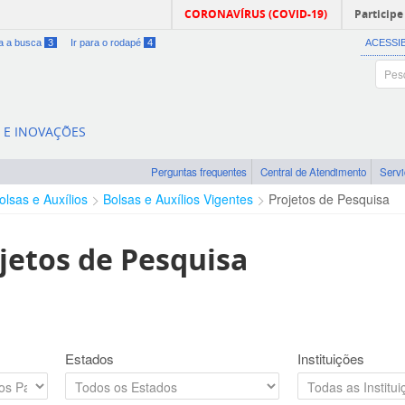
CORONAVÍRUS (COVID-19)
Participe
ra a busca
3
Ir para o rodapé
4
ACESSI
A E INOVAÇÕES
Perguntas frequentes
Central de Atendimento
Serv
olsas e Auxílios
Bolsas e Auxílios Vigentes
Projetos de Pesquisa
jetos de Pesquisa
Estados
Instituições