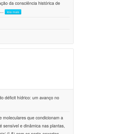
ão da consciência histórica de
...
leia mais
o déficit hídrico: um avanço no
s e moleculares que condicionam a
é sensível e dinâmica nas plantas,
cia' (LA) com os porta-enxertos