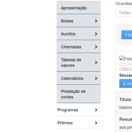
Grandes
Apresentação
Bolsas
Auxílios
Filt
Chamadas
Tabelas de
COOR
valores
CIÊNC
Educa
Calendários
E-ma
Prestação de
contas
Título
históri
Programas
Resu
Prêmios
aos pr