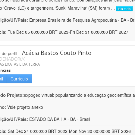
ro 'Cravo' (LC) e tangerineira 'Sunki Maravilha' (SM) foram
...
leia mais
uição/UF/País:
Empresa Brasileira de Pesquisa Agropecuária - BA - Bra
cia:
Tue Dec 05 00:00:00 BRT 2023-Fri Dec 31 00:00:00 BRT 2027
Acácia Bastos Couto Pinto
DENADOR(A)
AS EXATAS E DA TERRA
ncias
il
Currículo
 do Projeto:
expogeo virtual: popularizando a educação geocientífica a
mo:
Vide projeto anexo
uição/UF/País:
ESTADO DA BAHIA - BA - Brasil
cia:
Sat Dec 24 00:00:00 BRT 2022-Mon Nov 30 00:00:00 BRT 2026