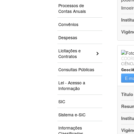
Processos de
limoei
Contas Anuais
Instit
Convênios
Vigên
Despesas
Licitações e
Contratos
COOR
CIÊNCI
Consultas Públicas
Geociê
E-ma
Lei - Acesso a
Informação
Título
SIC
Resu
Sistema e-SIC
Instit
Informações
Vigên
Classificadas