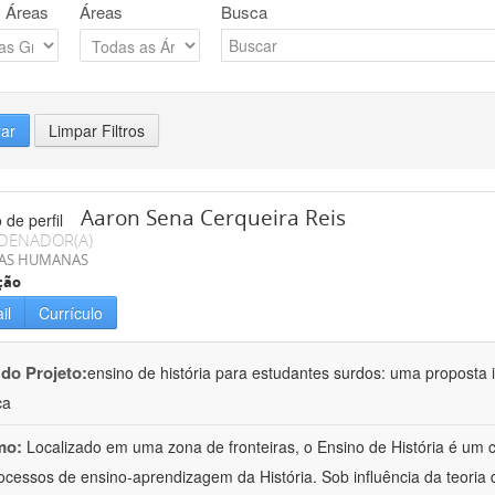
 Áreas
Áreas
Busca
rar
Limpar Filtros
Aaron Sena Cerqueira Reis
DENADOR(A)
IAS HUMANAS
ção
il
Currículo
 do Projeto:
ensino de história para estudantes surdos: uma proposta i
ca
mo:
Localizado em uma zona de fronteiras, o Ensino de História é um
ocessos de ensino-aprendizagem da História. Sob influência da teoria d