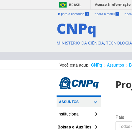
Acesso à informação
BRASIL
Ir para o conteúdo
1
Ir para o menu
2
Ir pa
CNPq
MINISTÉRIO DA CIÊNCIA, TECNOLOGI
Você está aqui:
CNPq
Assuntos
B
Pro
ASSUNTOS
Institucional
País
Bolsas e Auxílios