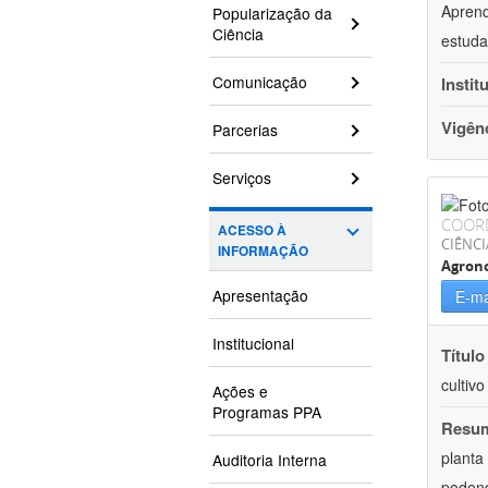
Aprend
Popularização da
Ciência
estuda
Comunicação
Instit
Vigên
Parcerias
Serviços
COOR
ACESSO À
CIÊNCI
INFORMAÇÃO
Agron
Apresentação
E-ma
Institucional
Título
cultiv
Ações e
Programas PPA
Resu
planta
Auditoria Interna
podend