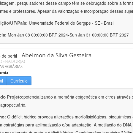
izagem, pesquisadores desse campo têm se debruçado sobre a formaç
ntes e professores. Apesar da valorização e incorporação desses sujei
uição/UF/País:
Universidade Federal de Sergipe - SE - Brasil
cia:
Mon Jan 08 00:00:00 BRT 2024-Sun Jan 31 00:00:00 BRT 2027
Abelmon da Silva Gesteira
DENADOR(A)
AS AGRÁRIAS
omia
il
Currículo
 do Projeto:
potencializando a memória epigenética em citros através d
o agropecuário.
mo:
O déficit hídrico provoca alterações morfofisiológicas, bioquímica
 a estratégias para aclimatização e/ou adaptação. A metilação do DNA 
o ser alterada durante o déficit hídrico. Combinações laranjeira 'Valên