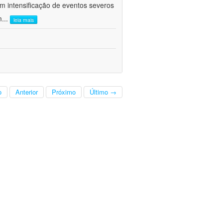
om intensificação de eventos severos
m
...
leia mais
o
Anterior
Próximo
Último →