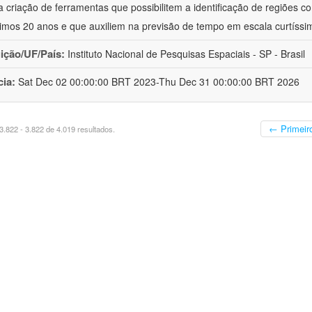
a criação de ferramentas que possibilitem a identificação de regiões c
timos 20 anos e que auxiliem na previsão de tempo em escala curtíssi
uição/UF/País:
Instituto Nacional de Pesquisas Espaciais - SP - Brasil
cia:
Sat Dec 02 00:00:00 BRT 2023-Thu Dec 31 00:00:00 BRT 2026
← Primeir
.822 - 3.822 de 4.019 resultados.