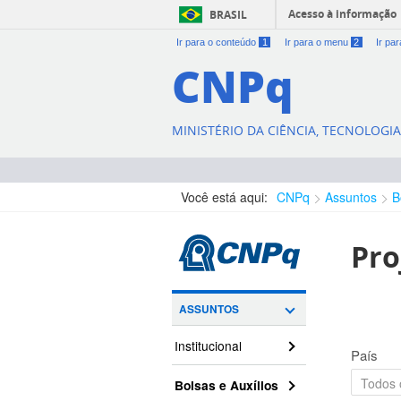
Acesso à informação
BRASIL
Ir para o conteúdo
1
Ir para o menu
2
Ir pa
CNPq
MINISTÉRIO DA CIÊNCIA, TECNOLOGI
Você está aqui:
CNPq
Assuntos
B
Pro
ASSUNTOS
Institucional
País
Bolsas e Auxílios