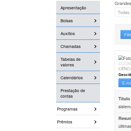
Grandes
Apresentação
Bolsas
Auxílios
Filt
Chamadas
Tabelas de
COOR
valores
CIÊNCI
Geociê
Calendários
E-ma
Prestação de
contas
Título
sistem
Programas
Resu
Prêmios
última