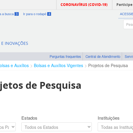
CORONAVÍRUS (COVID-19)
Participe
ra a busca
3
Ir para o rodapé
4
ACESSI
A E INOVAÇÕES
Perguntas frequentes
Central de Atendimento
Serv
olsas e Auxílios
Bolsas e Auxílios Vigentes
Projetos de Pesquisa
jetos de Pesquisa
Estados
Instituições