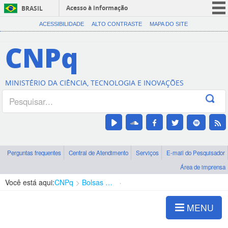
Acesso à informação
BRASIL
CORONAVÍRUS (COVID-19)
ACESSIBILIDADE
ALTO CONTRASTE
MAPA DO SITE
Participe
CNPq
Serviços
Legislação
MINISTÉRIO DA CIÊNCIA, TECNOLOGIA E INOVAÇÕES
Canais
Perguntas frequentes
Central de Atendimento
Serviços
E-mail do Pesquisador
Área de imprensa
Você está aqui:
CNPq
Bolsas e Auxílios Vigentes
Projetos de Pesquisa
MENU