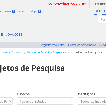
CORONAVÍRUS (COVID-19)
Participe
ra a busca
3
Ir para o rodapé
4
ACESSI
A E INOVAÇÕES
Perguntas frequentes
Central de Atendimento
Serv
olsas e Auxílios
Bolsas e Auxílios Vigentes
Projetos de Pesquisa
jetos de Pesquisa
Estados
Instituições