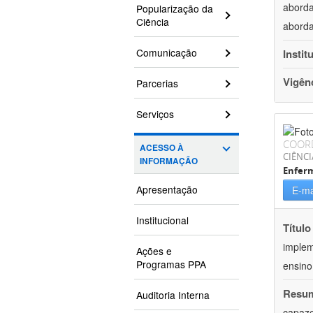
aborda
Popularização da
Ciência
aborda
Comunicação
Instit
Vigên
Parcerias
Serviços
COOR
ACESSO À
CIÊNCI
INFORMAÇÃO
Enfer
Apresentação
E-ma
Institucional
Título
implem
Ações e
Programas PPA
ensino 
Resu
Auditoria Interna
capaze