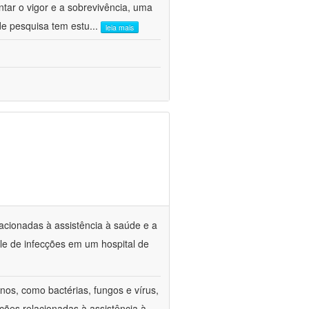
tar o vigor e a sobrevivência, uma
de pesquisa tem estu
...
leia mais
lacionadas à assistência à saúde e a
le de infecções em um hospital de
os, como bactérias, fungos e vírus,
ções relacionadas à assistência à