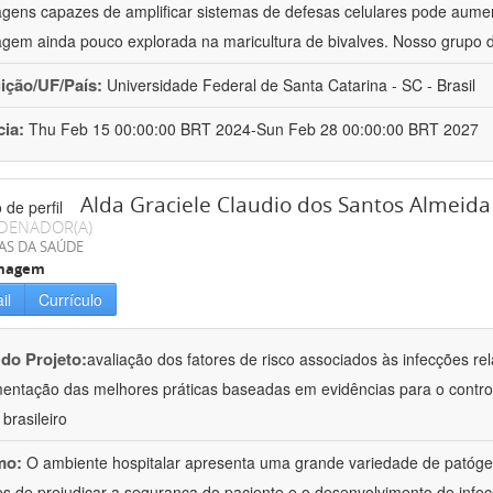
gens capazes de amplificar sistemas de defesas celulares pode aumen
gem ainda pouco explorada na maricultura de bivalves. Nosso grupo 
uição/UF/País:
Universidade Federal de Santa Catarina - SC - Brasil
cia:
Thu Feb 15 00:00:00 BRT 2024-Sun Feb 28 00:00:00 BRT 2027
Alda Graciele Claudio dos Santos Almeida
DENADOR(A)
AS DA SAÚDE
magem
il
Currículo
 do Projeto:
avaliação dos fatores de risco associados às infecções re
entação das melhores práticas baseadas em evidências para o contro
brasileiro
mo:
O ambiente hospitalar apresenta uma grande variedade de patógen
s de prejudicar a segurança do paciente e o desenvolvimento de infec