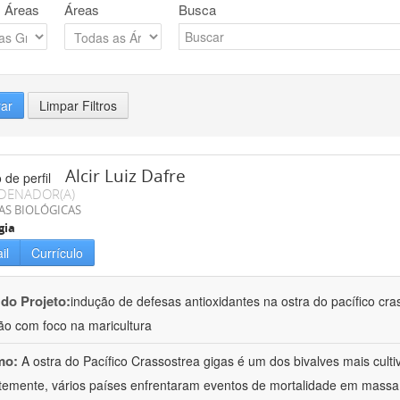
 Áreas
Áreas
Busca
rar
Limpar Filtros
Alcir Luiz Dafre
DENADOR(A)
AS BIOLÓGICAS
gia
il
Currículo
 do Projeto:
indução de defesas antioxidantes na ostra do pacífico cr
ão com foco na maricultura
mo:
A ostra do Pacífico Crassostrea gigas é um dos bivalves mais cul
emente, vários países enfrentaram eventos de mortalidade em massa 