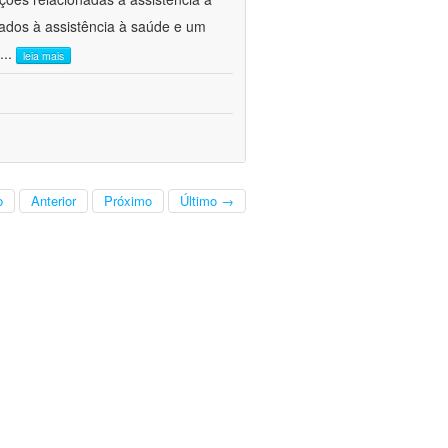
ados à assistência à saúde e um
...
leia mais
o
Anterior
Próximo
Último →