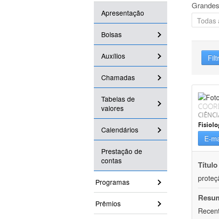
Grandes
Apresentação
Bolsas
Auxílios
Filt
Chamadas
Tabelas de
COOR
valores
CIÊNCI
Fisiolo
Calendários
E-ma
Prestação de
contas
Título
proteç
Programas
Resu
Prêmios
Recent