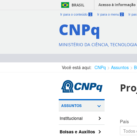
Acesso à informação
BRASIL
Ir para o conteúdo
1
Ir para o menu
2
Ir pa
CNPq
MINISTÉRIO DA CIÊNCIA, TECNOLOGI
Você está aqui:
CNPq
Assuntos
B
Pro
ASSUNTOS
Institucional
País
Bolsas e Auxílios