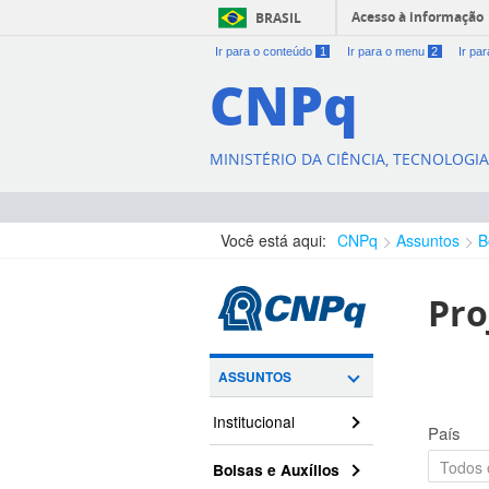
Acesso à informação
BRASIL
Ir para o conteúdo
1
Ir para o menu
2
Ir pa
CNPq
MINISTÉRIO DA CIÊNCIA, TECNOLOGI
Você está aqui:
CNPq
Assuntos
B
Pro
ASSUNTOS
Institucional
País
Bolsas e Auxílios