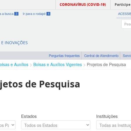
CORONAVÍRUS (COVID-19)
Participe
ra a busca
3
Ir para o rodapé
4
ACESSI
A E INOVAÇÕES
Perguntas frequentes
Central de Atendimento
Serv
olsas e Auxílios
Bolsas e Auxílios Vigentes
Projetos de Pesquisa
jetos de Pesquisa
Estados
Instituições