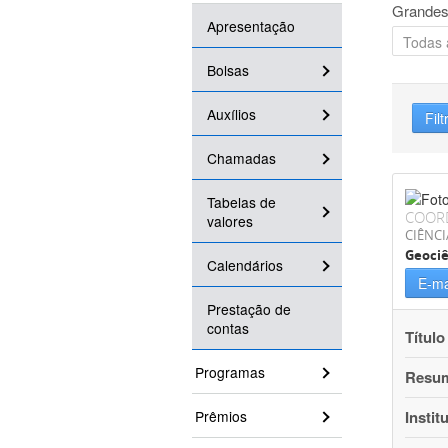
Grandes
Apresentação
Bolsas
Auxílios
Filt
Chamadas
Tabelas de
COOR
valores
CIÊNCI
Geociê
Calendários
E-ma
Prestação de
contas
Título
Programas
Resu
Prêmios
Instit