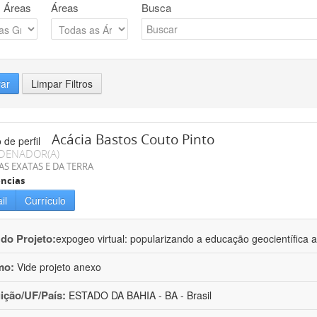
 Áreas
Áreas
Busca
rar
Limpar Filtros
Acácia Bastos Couto Pinto
DENADOR(A)
AS EXATAS E DA TERRA
ncias
il
Currículo
 do Projeto:
expogeo virtual: popularizando a educação geocientífica a
mo:
Vide projeto anexo
uição/UF/País:
ESTADO DA BAHIA - BA - Brasil